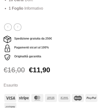
1 Foglio
Informativo
Spedizione gratuita da 250€
Pagamenti sicuri al 100%
Originalità garantita
Il
Il
€
16,00
€
11,90
prezzo
prezzo
originale
attuale
Esaurito
era:
è:
€16,00.
€11,90.
Visa
Stripe
MasterCard
Cash
Bank
Maestro
PayPa
On
Transfer
Postepay