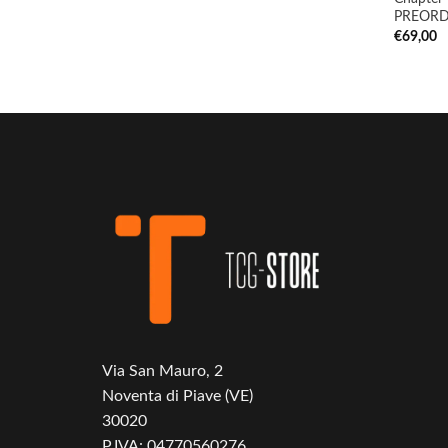
PREORD
€
69,00
Via San Mauro, 2
Noventa di Piave (VE)
30020
P.IVA: 04770560276