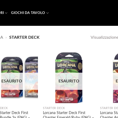
RI
GIOCHI DA TAVOLO
Visualizzazione 
NA
»
STARTER DECK
Aggiungi
Aggiungi
ESAURITO
ESAURITO
alla lista
alla lista
dei
dei
desideri
desideri
 DECK
STARTER DECK
STARTER D
Starter Deck First
Lorcana Starter Deck First
Lorcana St
 Bundle 3x (ENG) –
Chapter Emerald/Ruby (ENG) –
Chapter A