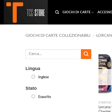
Salta
ai
GIOCHI DI CARTE
ACCESSO
contenuti
GIOCHI DI CARTE COLLEZIONABILI
»
LORCA
Lingua
Inglese
Stato
Esaurito
STARTER
Lorcana 
Chapter