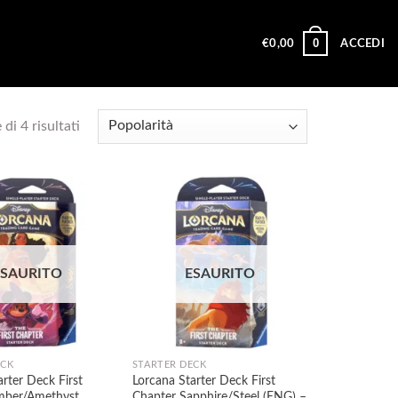
0
€
0,00
ACCEDI
Popolarità
di 4 risultati
Aggiungi
Aggiungi
ESAURITO
ESAURITO
alla lista
alla lista
dei
dei
desideri
desideri
ECK
STARTER DECK
arter Deck First
Lorcana Starter Deck First
mber/Amethyst
Chapter Sapphire/Steel (ENG) –