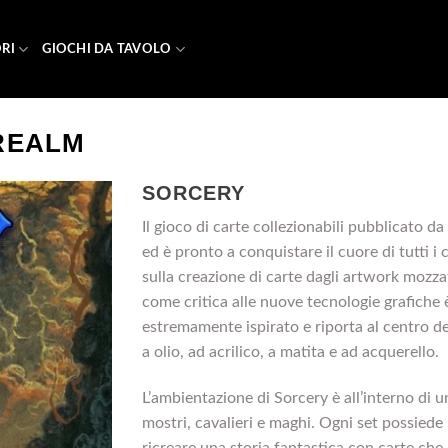
RI
GIOCHI DA TAVOLO
REALM
SORCERY
Il gioco di carte collezionabili pubblicato d
ed è pronto a conquistare il cuore di tutti i
sulla creazione di carte dagli artwork mozza
come critica alle nuove tecnologie grafiche 
estremamente ispirato e riporta al centro de
a olio, ad acrilico, a matita e ad acquerello.
L’ambientazione di Sorcery è all’interno di
mostri, cavalieri e maghi. Ogni set possiede
ricreare una storia fantastica con carte ch