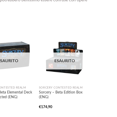
Aggiungi
Aggiungi
ESAURITO
ESAURITO
alla lista
alla lista
dei
dei
desideri
desideri
ONTESTED REALM
SORCERY CONTESTED REALM
Beta Elemental Deck
Sorcery – Beta Edition Box
cted (ENG)
(ENG)
€
174,90