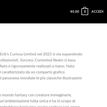
0
€
0,00
ACCEDI
a Erik’s Curiosa Limited nel 2023 si sta espandendo
 collezionisti. Sorcery: Contested Realm si basa
fiato e rigorosamente realizzati a mano. Nato
è caratterizzato da un comparto grafico
l panorama mondiale le più classiche illustrazioni
 un mondo fantasy con creature immaginarie,
 un’ambientazione tutta unica e ha lo scopo di
e potrebbero benissimo essere confuse con opere