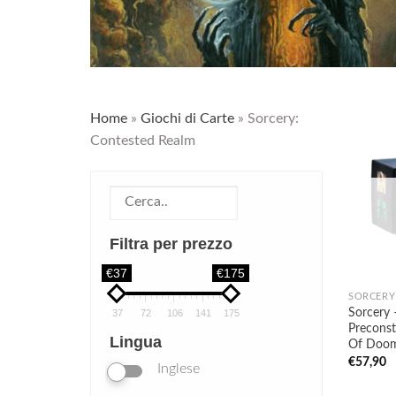
Home
»
Giochi di Carte
»
Sorcery:
Contested Realm
Filtra per prezzo
€37
€175
SORCERY
Sorcery 
37
72
106
141
175
Precons
Lingua
Of Doo
€
57,90
Inglese