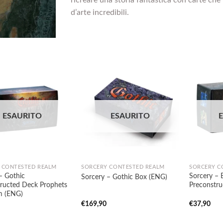
d’arte incredibili.
Aggiungi
Aggiungi
ESAURITO
ESAURITO
alla lista
alla lista
dei
dei
desideri
desideri
 CONTESTED REALM
SORCERY CONTESTED REALM
SORCERY C
– Gothic
Sorcery – 
Sorcery – Gothic Box (ENG)
tructed Deck Prophets
Preconstru
m (ENG)
€
169,90
€
37,90