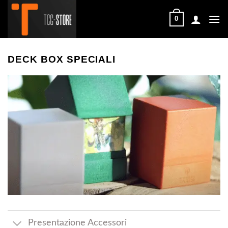
Salta
ai
0
contenuti
DECK BOX SPECIALI
Presentazione Accessori