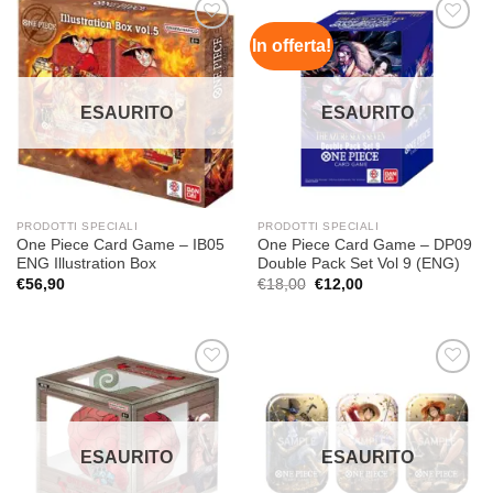
In offerta!
Aggiungi
Aggiungi
alla lista
alla lista
dei
dei
desideri
desideri
ESAURITO
ESAURITO
PRODOTTI SPECIALI
PRODOTTI SPECIALI
One Piece Card Game – IB05
One Piece Card Game – DP09
ENG Illustration Box
Double Pack Set Vol 9 (ENG)
Il
Il
€
56,90
€
18,00
€
12,00
prezzo
prezzo
originale
attuale
era:
è:
€18,00.
€12,00.
Aggiungi
Aggiungi
alla lista
alla lista
dei
dei
desideri
desideri
ESAURITO
ESAURITO