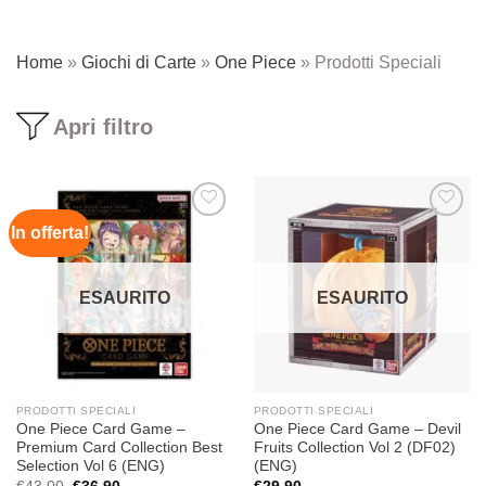
Home
»
Giochi di Carte
»
One Piece
»
Prodotti Speciali
Apri filtro
In offerta!
Aggiungi
Aggiungi
alla lista
alla lista
dei
dei
desideri
desideri
ESAURITO
ESAURITO
PRODOTTI SPECIALI
PRODOTTI SPECIALI
One Piece Card Game –
One Piece Card Game – Devil
Premium Card Collection Best
Fruits Collection Vol 2 (DF02)
Selection Vol 6 (ENG)
(ENG)
Il
Il