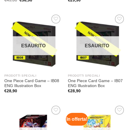
€
43,00
€
36,90
€
29,90
prezzo
prezzo
originale
attuale
era:
è:
€43,00.
€36,90.
Aggiungi
Aggiungi
alla lista
alla lista
dei
dei
desideri
desideri
ESAURITO
ESAURITO
PRODOTTI SPECIALI
PRODOTTI SPECIALI
One Piece Card Game – IB08
One Piece Card Game – IB07
ENG Illustration Box
ENG Illustration Box
€
28,90
€
28,90
In offerta!
Aggiungi
Aggiungi
alla lista
alla lista
dei
dei