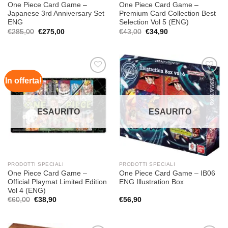
One Piece Card Game –
One Piece Card Game –
Japanese 3rd Anniversary Set
Premium Card Collection Best
ENG
Selection Vol 5 (ENG)
Il
Il
Il
Il
€
285,00
€
275,00
€
43,00
€
34,90
prezzo
prezzo
prezzo
prezzo
originale
attuale
originale
attuale
era:
è:
era:
è:
€285,00.
€275,00.
€43,00.
€34,90.
In offerta!
Aggiungi
Aggiungi
alla lista
alla lista
dei
dei
desideri
desideri
ESAURITO
ESAURITO
PRODOTTI SPECIALI
PRODOTTI SPECIALI
One Piece Card Game –
One Piece Card Game – IB06
Official Playmat Limited Edition
ENG Illustration Box
Vol 4 (ENG)
Il
Il
€
60,00
€
38,90
€
56,90
prezzo
prezzo
originale
attuale
era:
è:
€60,00.
€38,90.