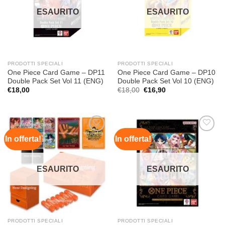
desideri
desideri
ESAURITO
ESAURITO
PRODOTTI SPECIALI
PRODOTTI SPECIALI
One Piece Card Game – DP11
One Piece Card Game – DP10
Double Pack Set Vol 11 (ENG)
Double Pack Set Vol 10 (ENG)
Il
Il
€
18,00
€
18,00
€
16,90
prezzo
prezzo
originale
attuale
era:
è:
€18,00.
€16,90.
In offerta!
In offerta!
Aggiungi
Aggiungi
alla lista
alla lista
dei
dei
desideri
desideri
ESAURITO
ESAURITO
PRODOTTI SPECIALI
PRODOTTI SPECIALI