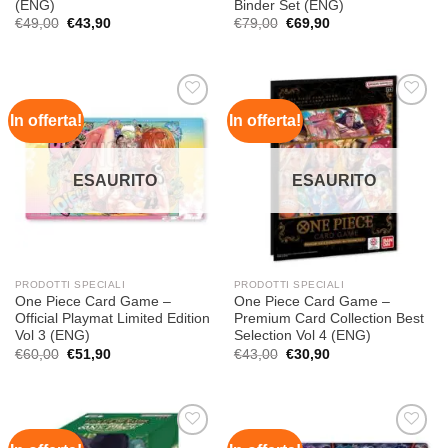
(ENG)
Binder Set (ENG)
Il
Il
Il
Il
€
49,00
€
43,90
€
79,00
€
69,90
prezzo
prezzo
prezzo
prezzo
originale
attuale
originale
attuale
era:
è:
era:
è:
€49,00.
€43,90.
€79,00.
€69,90.
In offerta!
In offerta!
Aggiungi
Aggiungi
alla lista
alla lista
dei
dei
desideri
desideri
ESAURITO
ESAURITO
PRODOTTI SPECIALI
PRODOTTI SPECIALI
One Piece Card Game –
One Piece Card Game –
Official Playmat Limited Edition
Premium Card Collection Best
Vol 3 (ENG)
Selection Vol 4 (ENG)
Il
Il
Il
Il
€
60,00
€
51,90
€
43,00
€
30,90
prezzo
prezzo
prezzo
prezzo
originale
attuale
originale
attuale
era:
è:
era:
è:
€60,00.
€51,90.
€43,00.
€30,90.