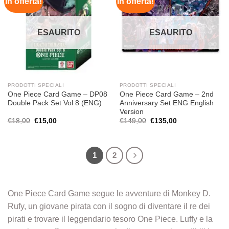
In offerta!
In offerta!
Aggiungi
Aggiungi
alla lista
alla lista
dei
dei
desideri
desideri
ESAURITO
ESAURITO
PRODOTTI SPECIALI
PRODOTTI SPECIALI
One Piece Card Game – DP08
One Piece Card Game – 2nd
Double Pack Set Vol 8 (ENG)
Anniversary Set ENG English
Version
Il
Il
Il
Il
€
18,00
€
15,00
€
149,00
€
135,00
prezzo
prezzo
prezzo
prezzo
originale
attuale
originale
attuale
era:
è:
era:
è:
€18,00.
€15,00.
€149,00.
€135,00.
1
2
One Piece Card Game segue le avventure di Monkey D.
Rufy, un giovane pirata con il sogno di diventare il re dei
pirati e trovare il leggendario tesoro One Piece. Luffy e la