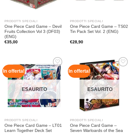
PRODOTTI SPECIALI
PRODOTTI SPECIALI
One Piece Card Game – Devil
One Piece Card Game – TS02
Fruits Collection Vol 3 (DF03)
Tin Pack Set Vol. 2 (ENG)
(ENG)
€
35,00
€
28,90
In offerta!
In offerta!
Aggiungi
Aggiungi
alla lista
alla lista
dei
dei
desideri
desideri
ESAURITO
ESAURITO
PRODOTTI SPECIALI
PRODOTTI SPECIALI
One Piece Card Game – LT01
One Piece Card Game –
Learn Together Deck Set
Seven Warloards of the Sea