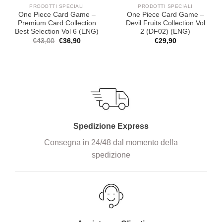
PRODOTTI SPECIALI
PRODOTTI SPECIALI
One Piece Card Game –
One Piece Card Game –
Premium Card Collection
Devil Fruits Collection Vol
Best Selection Vol 6 (ENG)
2 (DF02) (ENG)
Il
Il
€
43,00
€
36,90
€
29,90
prezzo
prezzo
originale
attuale
era:
è:
€43,00.
€36,90.
Spedizione Express
Consegna in 24/48 dal momento della
spedizione