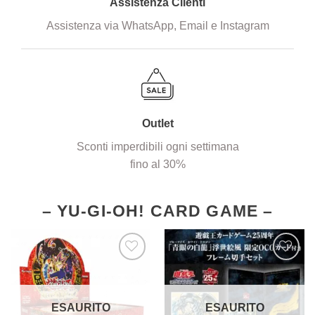
Assistenza Clienti
Assistenza via WhatsApp, Email e Instagram
Outlet
Sconti imperdibili ogni settimana
fino al 30%
–
YU-GI-OH! CARD GAME
–
Aggiungi
Aggiungi
alla lista
alla lista
dei
dei
ESAURITO
ESAURITO
desideri
desideri