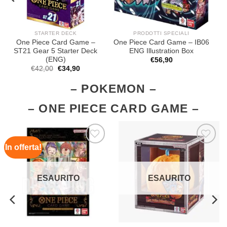
STARTER DECK
PRODOTTI SPECIALI
One Piece Card Game –
One Piece Card Game – IB06
On
ST21 Gear 5 Starter Deck
ENG Illustration Box
(ENG)
€
56,90
Il
Il
€
42,00
€
34,90
prezzo
prezzo
originale
attuale
–
POKEMON
–
era:
è:
€42,00.
€34,90.
–
ONE PIECE CARD GAME
–
In offerta!
Aggiungi
Aggiungi
alla lista
alla lista
dei
dei
ESAURITO
ESAURITO
desideri
desideri