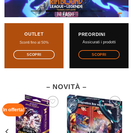
OUTLET
PREORDINI
Assicurati i prodotti
Sconti fino al 50%
SCOPRI
SCOPRI
– NOVITÀ –
In offerta!
Aggiungi
Aggiungi
alla lista
alla lista
dei
dei
desideri
desideri