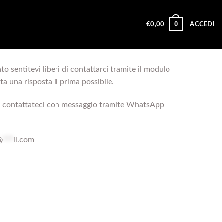
0
€
0,00
ACCEDI
o sentitevi liberi di contattarci tramite il modulo
ta una risposta il prima possibile.
sto contattateci con messaggio tramite WhatsApp
@
***
il.com