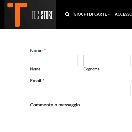
Salta
ai
GIOCHI DI CARTE
ACCESSO
contenuti
Nome
*
Nome
Cognome
Email
*
Commento o messaggio