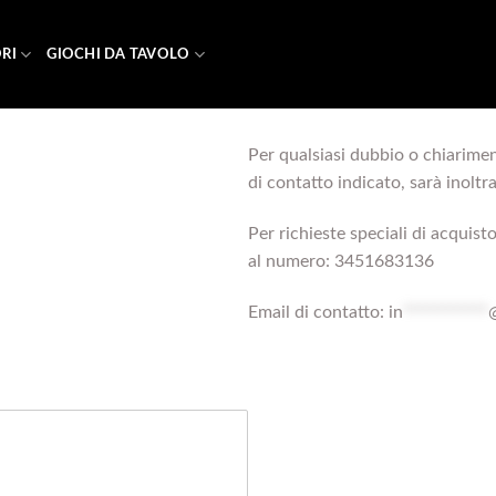
RI
GIOCHI DA TAVOLO
Per qualsiasi dubbio o chiariment
di contatto indicato, sarà inoltra
Per richieste speciali di acqui
al numero: 3451683136
Email di contatto:
in
***********