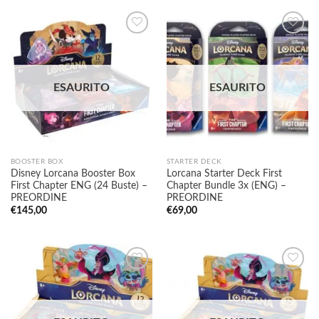
Aggiungi
Aggiungi
alla lista
alla lista
ESAURITO
ESAURITO
dei
dei
desideri
desideri
BOOSTER BOX
STARTER DECK
Disney Lorcana Booster Box
Lorcana Starter Deck First
First Chapter ENG (24 Buste) –
Chapter Bundle 3x (ENG) –
PREORDINE
PREORDINE
€
145,00
€
69,00
Aggiungi
Aggiungi
alla lista
alla lista