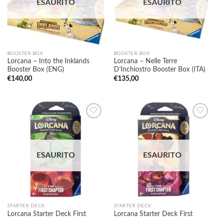
ESAURITO
ESAURITO
dei
dei
desideri
desideri
BOOSTER BOX
BOOSTER BOX
Lorcana – Into the Inklands
Lorcana – Nelle Terre
Booster Box (ENG)
D’Inchiostro Booster Box (ITA)
€
140,00
€
135,00
Aggiungi
Aggiungi
alla lista
alla lista
ESAURITO
ESAURITO
dei
dei
desideri
desideri
STARTER DECK
STARTER DECK
Lorcana Starter Deck First
Lorcana Starter Deck First