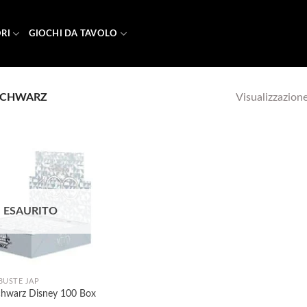
RI
GIOCHI DA TAVOLO
Visualizzazione
SCHWARZ
Aggiungi
ESAURITO
alla lista
dei
desideri
BUSTE JAP
chwarz Disney 100 Box