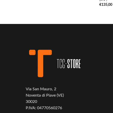
€
135,00
Via San Mauro, 2
Noventa di Piave (VE)
30020
P.IVA: 04770560276