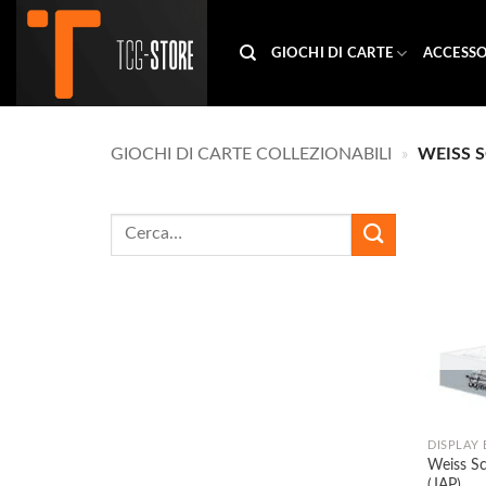
Salta
ai
GIOCHI DI CARTE
ACCESSO
contenuti
GIOCHI DI CARTE COLLEZIONABILI
»
WEISS 
DISPLAY 
Weiss S
(JAP)