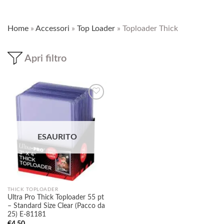
Home
»
Accessori
»
Top Loader
»
Toploader Thick
Apri filtro
Aggiungi
alla lista
ESAURITO
dei
desideri
THICK TOPLOADER
Ultra Pro Thick Toploader 55 pt
– Standard Size Clear (Pacco da
25) E-81181
€
4,50