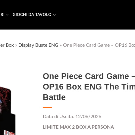
RI
GIOCHI DA TAVOLO
er Box
»
Display Buste ENG
»
One Piece Card Game – OP16 Box
One Piece Card Game 
OP16 Box ENG The Tim
Battle
Aggiungi
alla lista
dei
desideri
Data di Uscita: 12/06/2026
LIMITE MAX 2 BOX A PERSONA