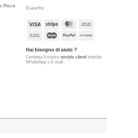
 Piece
Esaurito
Visa
Stripe
MasterCard
Cash
On
Bank
Maestro
PayPal
Postepay
Delivery
Transfer
Hai bisogno di aiuto ?
Contatta il nostro
servizio clienti
tramite
WhatsApp o E-mail