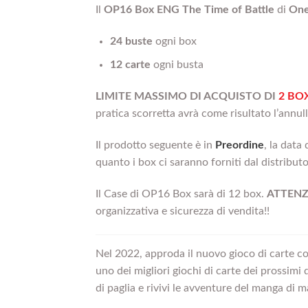
Il
OP16 Box ENG The Time of Battle
di
One
24 buste
ogni box
12 carte
ogni busta
LIMITE MASSIMO DI ACQUISTO DI
2 BO
pratica scorretta avrà come risultato l’annul
Il prodotto seguente è in
Preordine
, la data 
quanto i box ci saranno forniti dal distribut
Il Case di OP16 Box sarà di 12 box.
ATTENZIO
organizzativa e sicurezza di vendita!!
Nel 2022, approda il nuovo gioco di carte co
uno dei migliori giochi di carte dei prossim
di paglia e rivivi le avventure del manga di 