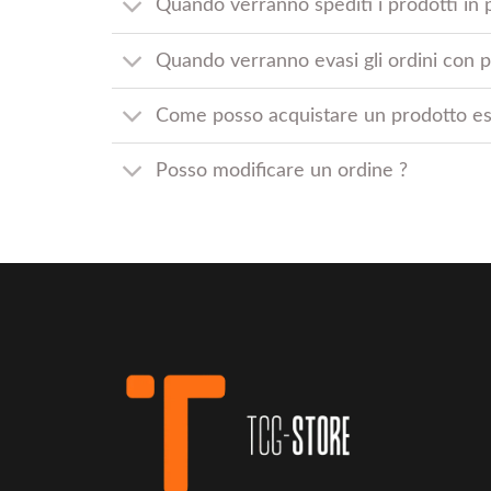
Quando verranno spediti i prodotti in 
Quando verranno evasi gli ordini con pr
Come posso acquistare un prodotto es
Posso modificare un ordine ?