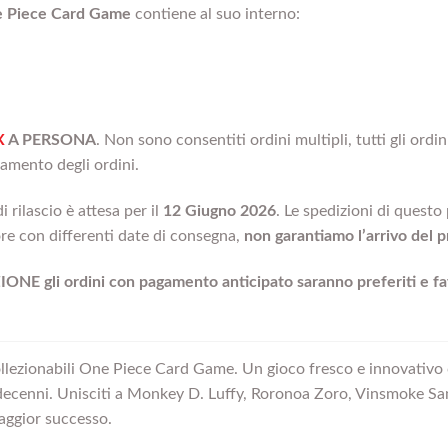
 Piece Card Game
contiene al suo interno:
X
A PERSONA
. Non sono consentiti ordini multipli, tutti gli ord
lamento degli ordini.
di rilascio è attesa per il
12 Giugno
2026
. Le spedizioni di quest
ore con differenti date di consegna,
non garantiamo l’arrivo del 
NE gli ordini con pagamento anticipato saranno preferiti e favo
llezionabili One Piece Card Game. Un gioco fresco e innovativo c
i decenni. Unisciti a Monkey D. Luffy, Roronoa Zoro, Vinsmoke Sanj
maggior successo.