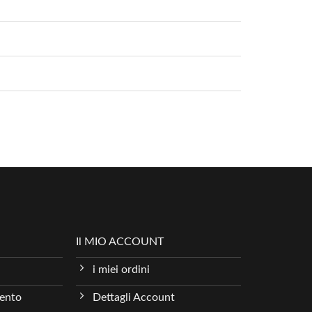
Il MIO ACCOUNT
i miei ordini
mento
Dettagli Account