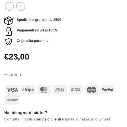
Spedizione gratuita da 250€
Pagamenti sicuri al 100%
Originalità garantita
€
23,00
Esaurito
Visa
Stripe
MasterCard
Cash
Bank
Maestro
PayPa
On
Transfer
Postepay
Delivery
Hai bisogno di aiuto ?
Contatta il nostro
servizio clienti
tramite WhatsApp o E-mail