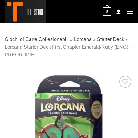
Salta
ai
0
contenuti
Giochi di Carte Collezionabili
»
Lorcana
»
Starter Deck
»
Lorcana Starter Deck First Chapter Emerald/Ruby (ENG) –
PREORDINE
Aggiungi
alla lista
dei
desideri