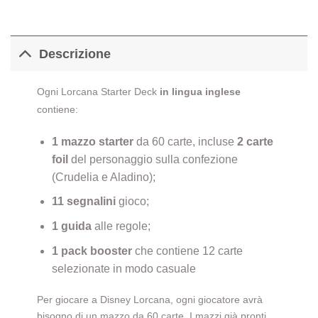
Descrizione
Ogni
Lorcana
Starter Deck
in lingua inglese
contiene:
1 mazzo starter
da 60 carte, incluse
2 carte
foil
del personaggio sulla confezione
(Crudelia e Aladino);
11 segnalini
gioco;
1 guida
alle regole;
1 pack booster
che contiene 12 carte
selezionate in modo casuale
Per giocare a Disney Lorcana, ogni giocatore avrà
bisogno di un mazzo da 60 carte. I mazzi già pronti