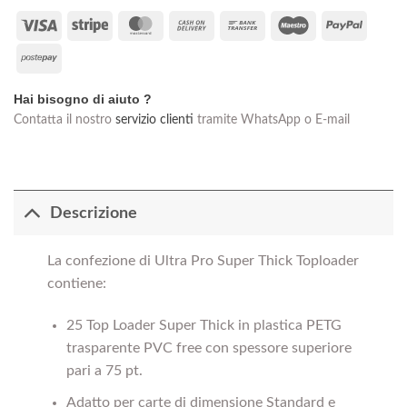
Visa
Stripe
MasterCard
Cash
Bank
Maestro
PayPal
On
Transfer
Postepay
Delivery
Hai bisogno di aiuto ?
Contatta il nostro
servizio clienti
tramite WhatsApp o E-mail
Descrizione
La confezione di Ultra Pro Super Thick Toploader
contiene:
25 Top Loader Super Thick in plastica PETG
trasparente PVC free con spessore superiore
pari a 75 pt.
Adatto per carte di dimensione Standard e