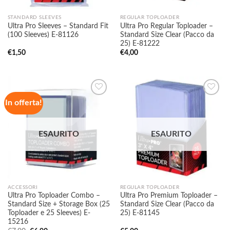
STANDARD SLEEVES
REGULAR TOPLOADER
Ultra Pro Sleeves – Standard Fit
Ultra Pro Regular Toploader –
(100 Sleeves) E-81126
Standard Size Clear (Pacco da
25) E-81222
€
1,50
€
4,00
In offerta!
Aggiungi
Aggiungi
alla lista
alla lista
ESAURITO
ESAURITO
dei
dei
desideri
desideri
ACCESSORI
REGULAR TOPLOADER
Ultra Pro Toploader Combo –
Ultra Pro Premium Toploader –
Standard Size + Storage Box (25
Standard Size Clear (Pacco da
Toploader e 25 Sleeves) E-
25) E-81145
15216