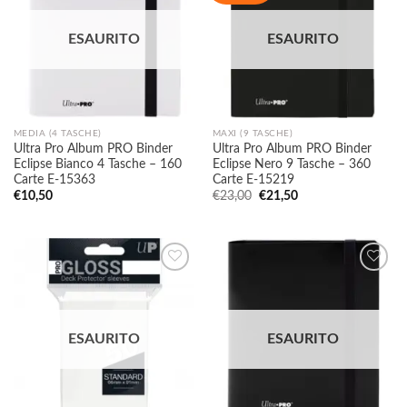
Aggiungi
Aggiungi
alla lista
alla lista
ESAURITO
ESAURITO
dei
dei
desideri
desideri
MEDIA (4 TASCHE)
MAXI (9 TASCHE)
Ultra Pro Album PRO Binder
Ultra Pro Album PRO Binder
Eclipse Bianco 4 Tasche – 160
Eclipse Nero 9 Tasche – 360
Carte E-15363
Carte E-15219
Il
Il
€
10,50
€
23,00
€
21,50
prezzo
prezzo
originale
attuale
era:
è:
€23,00.
€21,50.
Aggiungi
Aggiungi
alla lista
alla lista
ESAURITO
ESAURITO
dei
dei
desideri
desideri