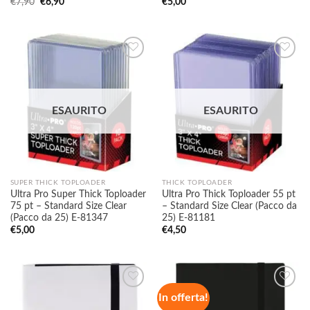
Il
Il
€
7,90
€
6,90
€
5,00
prezzo
prezzo
originale
attuale
era:
è:
€7,90.
€6,90.
Aggiungi
Aggiungi
alla lista
alla lista
ESAURITO
ESAURITO
dei
dei
desideri
desideri
SUPER THICK TOPLOADER
THICK TOPLOADER
Ultra Pro Super Thick Toploader
Ultra Pro Thick Toploader 55 pt
75 pt – Standard Size Clear
– Standard Size Clear (Pacco da
(Pacco da 25) E-81347
25) E-81181
€
5,00
€
4,50
In offerta!