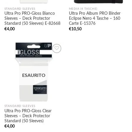
STANDARD SLEEVES
MEDIA (4 TASCHE)
Ultra Pro PRO-Gloss Bianco
Ultra Pro Album PRO Binder
Sleeves – Deck Protector
Eclipse Nero 4 Tasche – 160
Standard (50 Sleeves) E-82668
Carte E-15376
€
4,00
€
10,50
Aggiungi
alla lista
ESAURITO
dei
desideri
STANDARD SLEEVES
Ultra Pro PRO-Gloss Clear
Sleeves – Deck Protector
Standard (50 Sleeves)
€
4,00