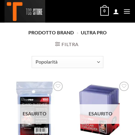
Salta
ai
0
contenuti
PRODOTTO BRAND
»
ULTRA PRO
FILTRA
Aggiungi
Aggiungi
alla lista
alla lista
ESAURITO
ESAURITO
dei
dei
desideri
desideri