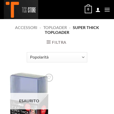
Salta
ai
0
contenuti
ACCESSORI
»
TOPLOADER
»
SUPER THICK
TOPLOADER
FILTRA
Aggiungi
alla lista
ESAURITO
dei
desideri