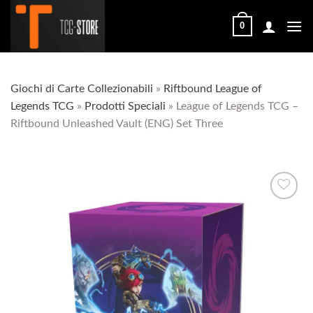
Salta
ai
0
contenuti
Giochi di Carte Collezionabili
»
Riftbound League of
Legends TCG
»
Prodotti Speciali
»
League of Legends TCG –
Riftbound Unleashed Vault (ENG) Set Three
Aggiungi
alla lista
dei
desideri