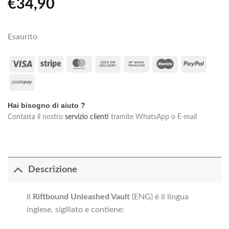
€
34,90
Esaurito
Visa
Stripe
MasterCard
Cash
Bank
Maestro
PayPal
On
Transfer
Postepay
Delivery
Hai bisogno di aiuto ?
Contatta il nostro
servizio clienti
tramite WhatsApp o E-mail
Descrizione
Il
Riftbound Unleashed Vault
(ENG) è il lingua
inglese, sigillato e contiene: