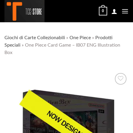
Salta
ai
0
contenuti
Giochi di Carte Collezionabili
»
One Piece
»
Prodotti
Speciali
»
One Piece Card Game – IB07 ENG Illustration
Box
Aggiungi
alla lista
dei
desideri