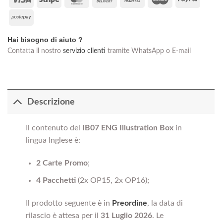
On
Transfer
Postepay
Delivery
Hai bisogno di aiuto ?
Contatta il nostro
servizio clienti
tramite WhatsApp o E-mail
Descrizione
Il contenuto del
IB07 ENG Illustration Box
in
lingua Inglese è:
2 Carte Promo
;
4 Pacchetti
(2x OP15, 2x OP16);
Il prodotto seguente è in
Preordine
, la data di
rilascio è attesa per il
31 Luglio
2026
. Le