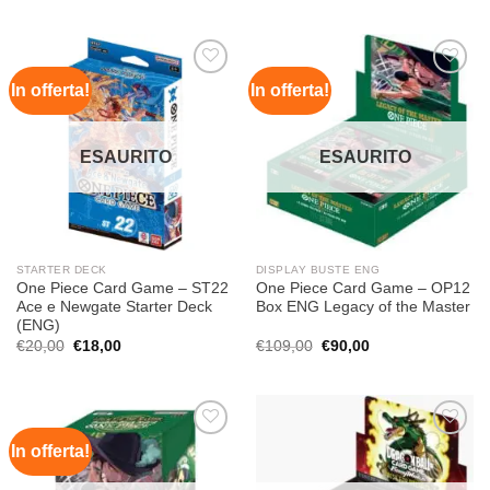
originale
attuale
originale
attuale
era:
è:
era:
è:
€60,00.
€51,90.
€43,00.
€30,90.
In offerta!
In offerta!
Aggiungi
Aggiungi
alla lista
alla lista
dei
dei
desideri
desideri
ESAURITO
ESAURITO
STARTER DECK
DISPLAY BUSTE ENG
One Piece Card Game – ST22
One Piece Card Game – OP12
Ace e Newgate Starter Deck
Box ENG Legacy of the Master
(ENG)
Il
Il
Il
Il
€
20,00
€
18,00
€
109,00
€
90,00
prezzo
prezzo
prezzo
prezzo
originale
attuale
originale
attuale
era:
è:
era:
è:
€20,00.
€18,00.
€109,00.
€90,00.
In offerta!
Aggiungi
Aggiungi
alla lista
alla lista
dei
dei