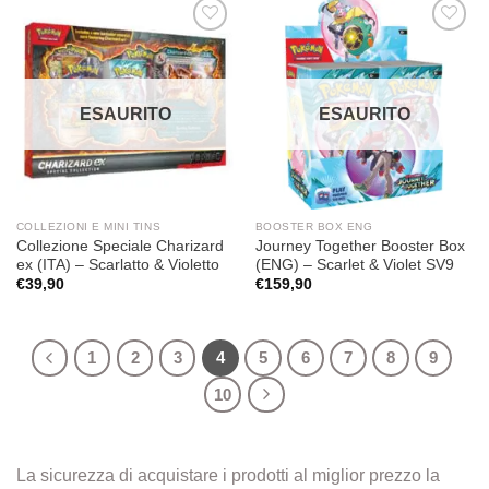
Aggiungi
Aggiungi
alla lista
alla lista
dei
dei
desideri
desideri
ESAURITO
ESAURITO
COLLEZIONI E MINI TINS
BOOSTER BOX ENG
Collezione Speciale Charizard
Journey Together Booster Box
ex (ITA) – Scarlatto & Violetto
(ENG) – Scarlet & Violet SV9
€
39,90
€
159,90
1
2
3
4
5
6
7
8
9
10
La sicurezza di acquistare i prodotti al miglior prezzo la