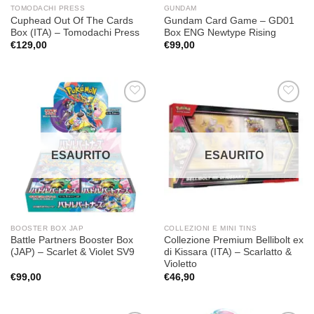
TOMODACHI PRESS
GUNDAM
Cuphead Out Of The Cards
Gundam Card Game – GD01
Box (ITA) – Tomodachi Press
Box ENG Newtype Rising
€
129,00
€
99,00
Aggiungi
Aggiungi
alla lista
alla lista
dei
dei
desideri
desideri
ESAURITO
ESAURITO
BOOSTER BOX JAP
COLLEZIONI E MINI TINS
Battle Partners Booster Box
Collezione Premium Bellibolt ex
(JAP) – Scarlet & Violet SV9
di Kissara (ITA) – Scarlatto &
Violetto
€
99,00
€
46,90