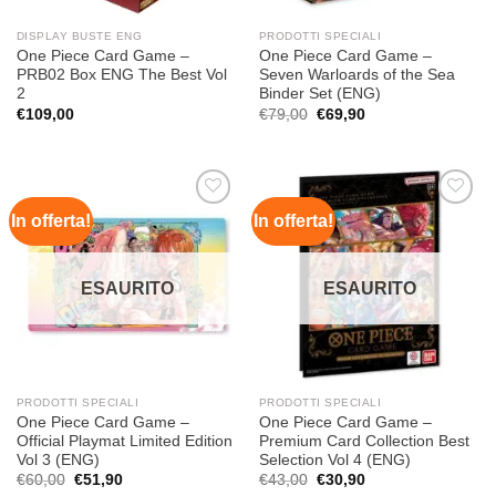
DISPLAY BUSTE ENG
PRODOTTI SPECIALI
One Piece Card Game –
One Piece Card Game –
PRB02 Box ENG The Best Vol
Seven Warloards of the Sea
2
Binder Set (ENG)
Il
Il
€
109,00
€
79,00
€
69,90
prezzo
prezzo
originale
attuale
era:
è:
€79,00.
€69,90.
In offerta!
In offerta!
Aggiungi
Aggiungi
alla lista
alla lista
dei
dei
desideri
desideri
ESAURITO
ESAURITO
PRODOTTI SPECIALI
PRODOTTI SPECIALI
One Piece Card Game –
One Piece Card Game –
Official Playmat Limited Edition
Premium Card Collection Best
Vol 3 (ENG)
Selection Vol 4 (ENG)
Il
Il
Il
Il
€
60,00
€
51,90
€
43,00
€
30,90
prezzo
prezzo
prezzo
prezzo