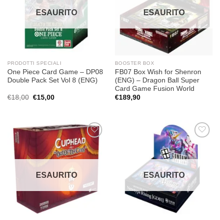
desideri
desideri
ESAURITO
ESAURITO
PRODOTTI SPECIALI
BOOSTER BOX
One Piece Card Game – DP08
FB07 Box Wish for Shenron
Double Pack Set Vol 8 (ENG)
(ENG) – Dragon Ball Super
Card Game Fusion World
Il
Il
€
18,00
€
15,00
€
189,90
prezzo
prezzo
originale
attuale
era:
è:
€18,00.
€15,00.
Aggiungi
Aggiungi
alla lista
alla lista
dei
dei
desideri
desideri
ESAURITO
ESAURITO