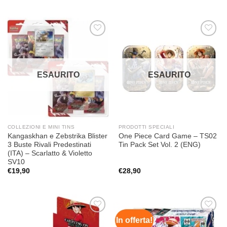
Aggiungi
Aggiungi
alla lista
alla lista
dei
dei
desideri
desideri
ESAURITO
ESAURITO
COLLEZIONI E MINI TINS
PRODOTTI SPECIALI
Kangaskhan e Zebstrika Blister
One Piece Card Game – TS02
3 Buste Rivali Predestinati
Tin Pack Set Vol. 2 (ENG)
(ITA) – Scarlatto & Violetto
SV10
€
19,90
€
28,90
In offerta!
Aggiungi
Aggiungi
alla lista
alla lista