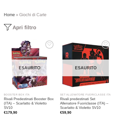
Home
»
Giochi di Carte
Apri filtro
Aggiungi
Aggiungi
alla lista
alla lista
dei
dei
desideri
desideri
ESAURITO
ESAURITO
BOOSTER BOX ITA
SET ALLENATORE FUORICLASSE ITA
Rivali Predestinati Booster Box
Rivali predestinati Set
(ITA) – Scarlatto & Violetto
Allenatore Fuoriclasse (ITA) –
SV10
Scarlatto & Violetto SV10
€
179,90
€
59,90