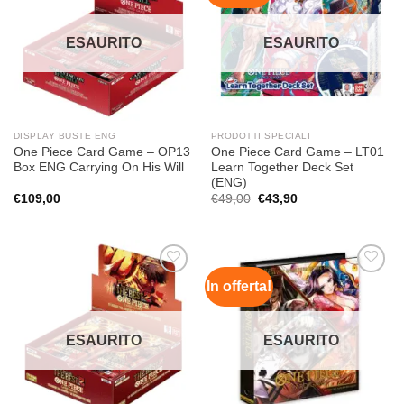
dei
dei
desideri
desideri
ESAURITO
ESAURITO
DISPLAY BUSTE ENG
PRODOTTI SPECIALI
One Piece Card Game – OP13
One Piece Card Game – LT01
Box ENG Carrying On His Will
Learn Together Deck Set
(ENG)
Il
Il
€
109,00
€
49,00
€
43,90
prezzo
prezzo
originale
attuale
era:
è:
€49,00.
€43,90.
In offerta!
Aggiungi
Aggiungi
alla lista
alla lista
dei
dei
desideri
desideri
ESAURITO
ESAURITO