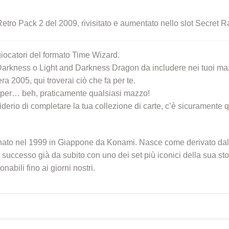
Retro Pack 2 del 2009, rivisitato e aumentato nello slot Secret R
giocatori del formato Time Wizard.
Darkness o Light and Darkness Dragon da includere nei tuoi maz
a 2005, qui troverai ciò che fa per te.
 per… beh, praticamente qualsiasi mazzo!
esiderio di completare la tua collezione di carte, c’è sicuramente
li nato nel 1999 in Giappone da Konami. Nasce come derivato d
successo già da subito con uno dei set più iconici della sua s
nabili fino ai giorni nostri.