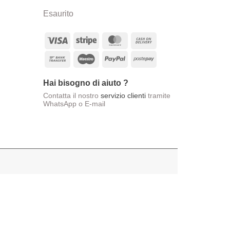
Esaurito
Visa
Stripe
MasterCard
Cash
On
Bank
Maestro
PayPal
Postepay
Delivery
Transfer
Hai bisogno di aiuto ?
Contatta il nostro
servizio clienti
tramite
WhatsApp o E-mail