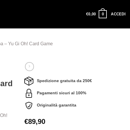
0
€
0,00
ACCEDI
pa – Yu Gi Oh! Card Game
Spedizione gratuita da 250€
Card
Pagamenti sicuri al 100%
Originalità garantita
 Oh!
€
89,90