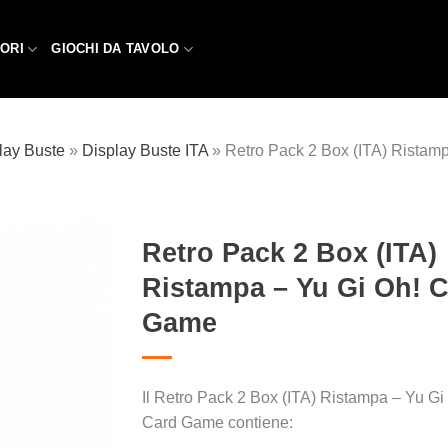
ORI
GIOCHI DA TAVOLO
lay Buste
»
Display Buste ITA
»
Retro Pack 2 Box (ITA) Ristam
Retro Pack 2 Box (ITA)
Ristampa – Yu Gi Oh! 
Aggiungi
alla lista
Game
dei
desideri
Il Retro Pack 2 Box (ITA) Ristampa – Yu Gi
Card Game contiene: