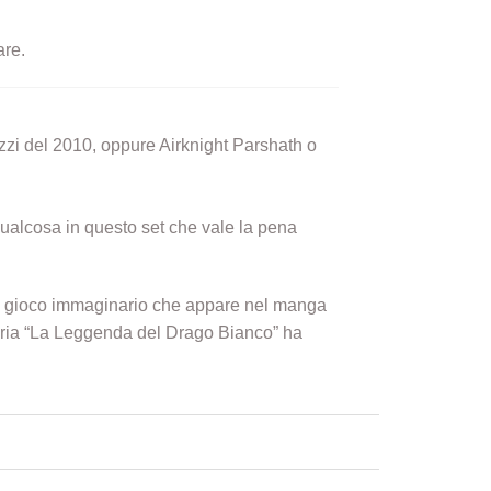
are.
zi del 2010, oppure Airknight Parshath o
 qualcosa in questo set che vale la pena
al gioco immaginario che appare nel manga
toria “La Leggenda del Drago Bianco” ha