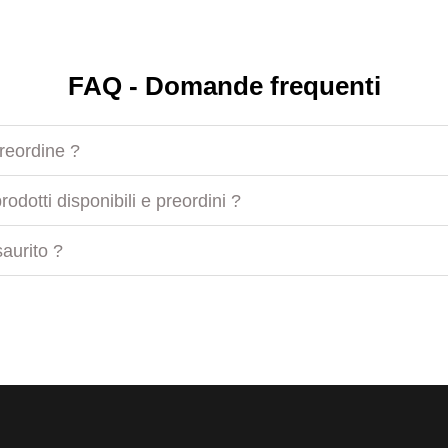
FAQ - Domande frequenti
preordine ?
odotti disponibili e preordini ?
aurito ?