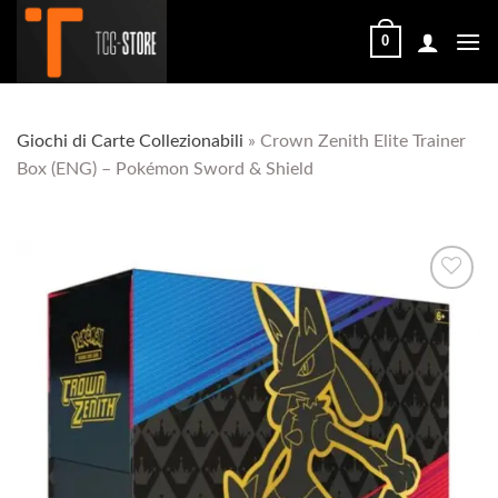
Salta
ai
0
contenuti
Giochi di Carte Collezionabili
»
Crown Zenith Elite Trainer
Box (ENG) – Pokémon Sword & Shield
Aggiungi
alla lista
dei
desideri