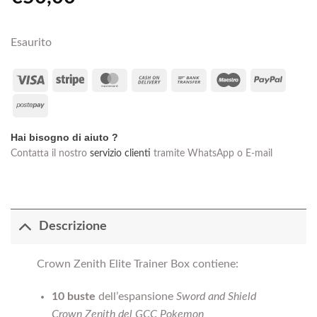
Esaurito
Visa
Stripe
MasterCard
Cash
Bank
Maestro
PayPal
On
Transfer
Postepay
Delivery
Hai bisogno di aiuto ?
Contatta il nostro
servizio clienti
tramite WhatsApp o E-mail
Descrizione
Crown Zenith Elite Trainer Box contiene:
10 buste
dellʼespansione
Sword and Shield
Crown Zenith del GCC Pokemon