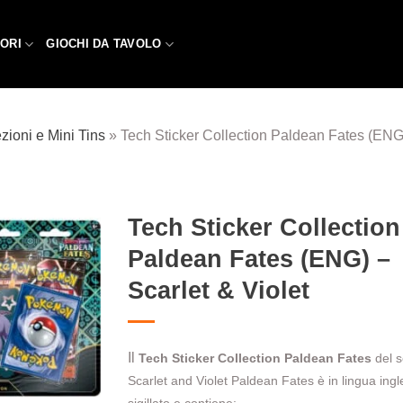
ORI
GIOCHI DA TAVOLO
zioni e Mini Tins
»
Tech Sticker Collection Paldean Fates (ENG)
Tech Sticker Collection
Paldean Fates (ENG) –
Aggiungi
alla lista
Scarlet & Violet
dei
desideri
Il
Tech Sticker Collection
Paldean Fates
del s
Scarlet and Violet Paldean Fates è in lingua ingl
sigillato e contiene: