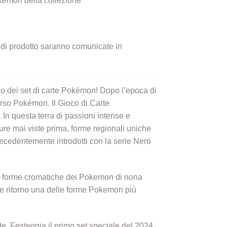
okemon della collezione
ni di prodotto saranno comunicate in
do dei set di carte Pokémon! Dopo l’epoca di
rso Pokémon. Il Gioco di Carte
In questa terra di passioni intense e
ure mai viste prima, forme regionali uniche
recedentemente introdotti con la serie Nero
ime forme cromatiche dei Pokemon di nona
nde ritorno una delle forme Pokemon più
te. Festeggia il primo set speciale del 2024