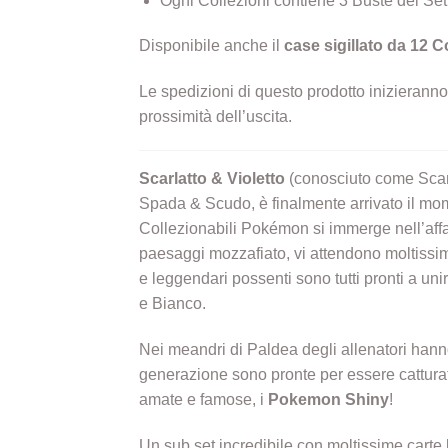
Ogni Collezioni contiene 3 Buste del Se
Disponibile anche il
case sigillato da 12 C
Le spedizioni di questo prodotto inizierann
prossimità dell’uscita.
Scarlatto & Violetto
(conosciuto come Scarl
Spada & Scudo, è finalmente arrivato il mo
Collezionabili Pokémon si immerge nell’affas
paesaggi mozzafiato, vi attendono moltissim
e leggendari possenti sono tutti pronti a u
e Bianco.
Nei meandri di Paldea degli allenatori hann
generazione sono pronte per essere catturat
amate e famose, i
Pokemon Shiny
!
Un sub set incredibile con moltissime carte