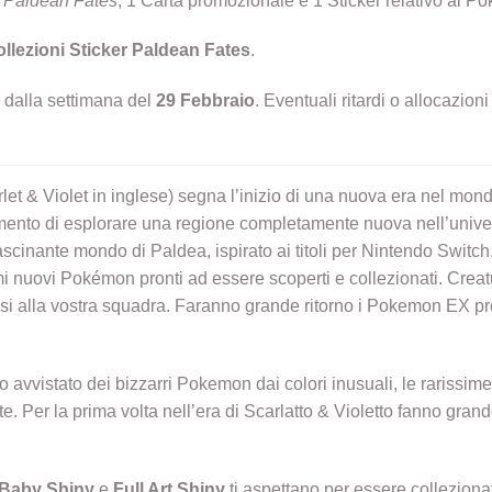
t
Paldean Fates
, 1 Carta promozionale e 1 Sticker relativo al P
ollezioni Sticker
Paldean Fates
.
o dalla settimana del
29 Febbraio
. Eventuali ritardi o allocazio
et & Violet in inglese) segna l’inizio di una nuova era nel mon
mento di esplorare una regione completamente nuova nell’unive
cinante mondo di Paldea, ispirato ai titoli per Nintendo Switch. 
i nuovi Pokémon pronti ad essere scoperti e collezionati. Creat
nirsi alla vostra squadra. Faranno grande ritorno i Pokemon EX p
o avvistato dei bizzarri Pokemon dai colori inusuali, le rariss
e. Per la prima volta nell’era di Scarlatto & Violetto fanno gra
Baby Shiny
e
Full Art Shiny
ti aspettano per essere colleziona