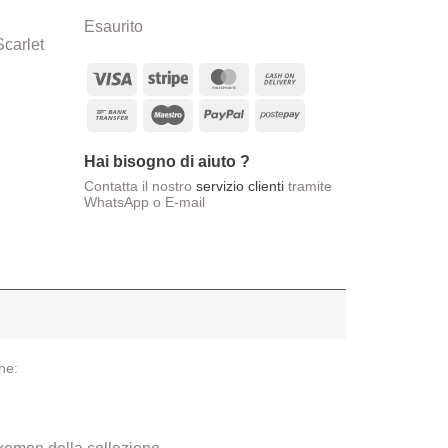
Esaurito
carlet
Visa
Stripe
MasterCard
Cash
On
Bank
Maestro
PayPal
Postepay
Delivery
Transfer
Hai bisogno di aiuto ?
Contatta il nostro
servizio clienti
tramite
WhatsApp o E-mail
ne: