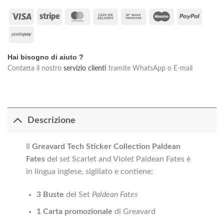
Visa
Stripe
MasterCard
Cash
Bank
Maestro
PayPal
On
Transfer
Postepay
Delivery
Hai bisogno di aiuto ?
Contatta il nostro
servizio clienti
tramite WhatsApp o E-mail
Descrizione
Il
Greavard
Tech Sticker Collection
Paldean
Fates
del set Scarlet and Violet Paldean Fates è
in lingua inglese, sigillato e contiene:
3 Buste
del Set
Paldean Fates
1 Carta promozionale
di Greavard