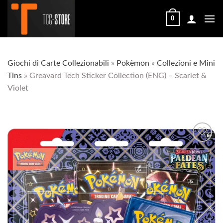
Salta
ai
0
contenuti
Giochi di Carte Collezionabili
»
Pokèmon
»
Collezioni e Mini
Tins
»
Greavard Tech Sticker Collection (ENG) – Scarlet &
Violet
Aggiungi
alla lista
dei
desideri