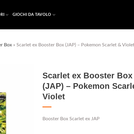
RI
GIOCHI DA TAVOLO
er Box
»
Scarlet ex Booster Box (JAP) – Pokemon Scarlet & Viole
Scarlet ex Booster Box
(JAP) – Pokemon Scarl
Violet
Aggiungi
alla lista
dei
desideri
Booster Box Scarlet ex JAP