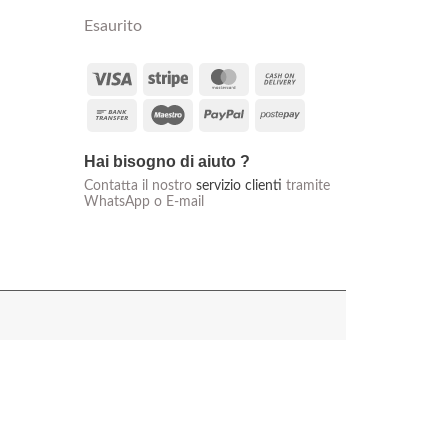
originale
attuale
Esaurito
era:
è:
€90,00.
€79,90.
Visa
Stripe
MasterCard
Cash
On
Bank
Maestro
PayPal
Postepay
Delivery
Transfer
Hai bisogno di aiuto ?
Contatta il nostro
servizio clienti
tramite
WhatsApp o E-mail