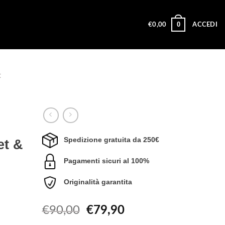
0
€
0,00
ACCEDI
t
Spedizione gratuita da 250€
et &
Pagamenti sicuri al 100%
Originalità garantita
Il
Il
€
90,00
€
79,90
prezzo
prezzo