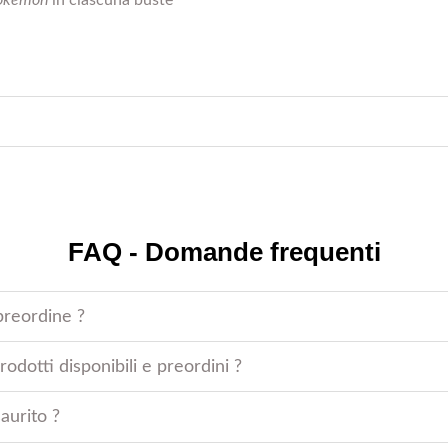
Pokémon
in ciascuna buste
FAQ - Domande frequenti
preordine ?
odotti disponibili e preordini ?
aurito ?