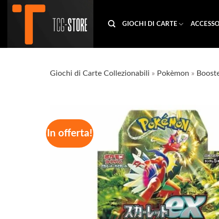
Salta
ai
GIOCHI DI CARTE
ACCESSO
contenuti
Giochi di Carte Collezionabili
»
Pokèmon
»
Boost
In offerta!