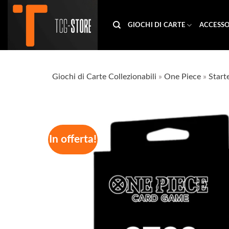
Salta
ai
GIOCHI DI CARTE
ACCESSO
contenuti
Giochi di Carte Collezionabili
»
One Piece
»
Start
In offerta!