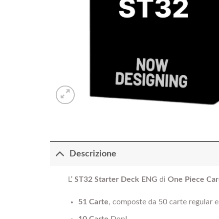
Descrizione
L’
ST32 Starter Deck ENG
di
One Piece Ca
51 Carte
, composte da 50 carte regular e
10 Carte
Don!