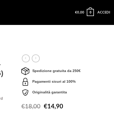
0
€
0,00
ACCEDI
–
Spedizione gratuita da 250€
)
Pagamenti sicuri al 100%
Originalità garantita
rd
Il
Il
€
18,00
€
14,90
prezzo
prezzo