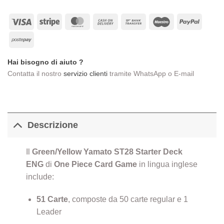
era:
è:
€18,00.
€14,00.
Visa
Stripe
MasterCard
Cash
Bank
Maestro
PayPa
On
Transfer
Postepay
Delivery
Hai bisogno di aiuto ?
Contatta il nostro
servizio clienti
tramite WhatsApp o E-mail
Descrizione
Il
Green/Yellow Yamato ST28 Starter Deck
ENG
di
One Piece Card Game
in lingua inglese
include:
51 Carte
, composte da 50 carte regular e 1
Leader