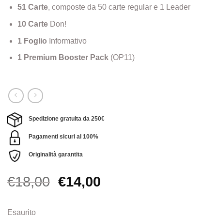
51 Carte
, composte da 50 carte regular e 1 Leader
10 Carte
Don!
1 Foglio
Informativo
1 Premium Booster Pack
(OP11)
Spedizione gratuita da 250€
Pagamenti sicuri al 100%
Originalità garantita
Il
Il
€
18,00
€
14,00
prezzo
prezzo
originale
attuale
Esaurito