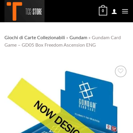
Salta
ai
0
contenuti
Giochi di Carte Collezionabili
»
Gundam
»
Gundam Card
Game – GD05 Box Freedom Ascension ENG
Aggiungi
alla lista
dei
desideri