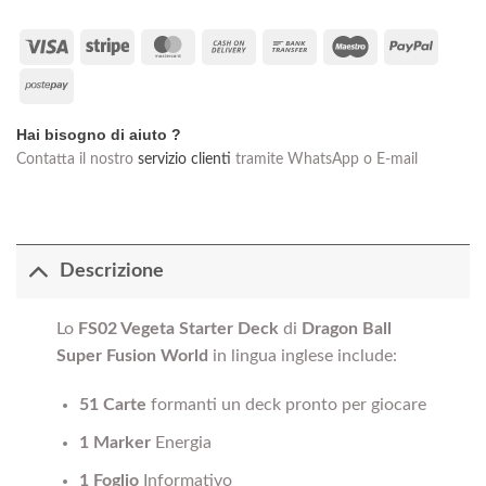
Visa
Stripe
MasterCard
Cash
Bank
Maestro
PayPal
On
Transfer
Postepay
Delivery
Hai bisogno di aiuto ?
Contatta il nostro
servizio clienti
tramite WhatsApp o E-mail
Descrizione
Lo
FS02 Vegeta Starter Deck
di
Dragon Ball
Super Fusion World
in lingua inglese include:
51 Carte
formanti un deck pronto per giocare
1 Marker
Energia
1 Foglio
Informativo