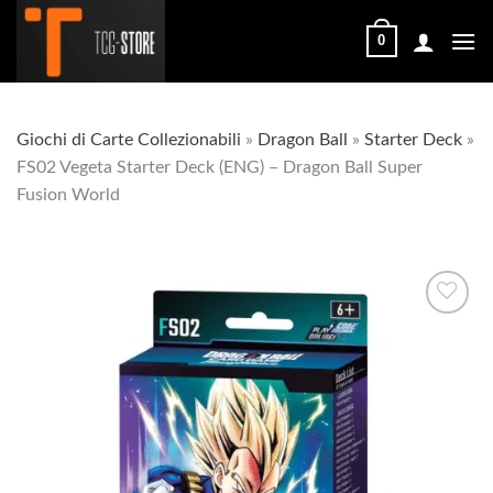
Salta
ai
0
contenuti
Giochi di Carte Collezionabili
»
Dragon Ball
»
Starter Deck
»
FS02 Vegeta Starter Deck (ENG) – Dragon Ball Super
Fusion World
Aggiungi
alla lista
dei
desideri