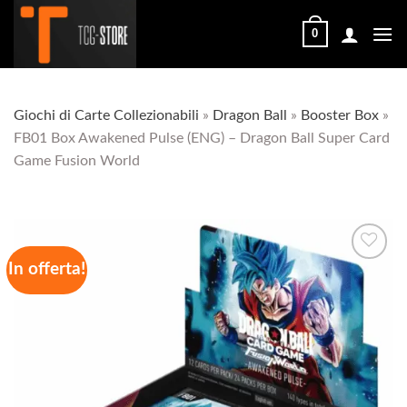
Salta
ai
0
contenuti
Giochi di Carte Collezionabili
»
Dragon Ball
»
Booster Box
»
FB01 Box Awakened Pulse (ENG) – Dragon Ball Super Card
Game Fusion World
In offerta!
Aggiungi
alla lista
dei
desideri