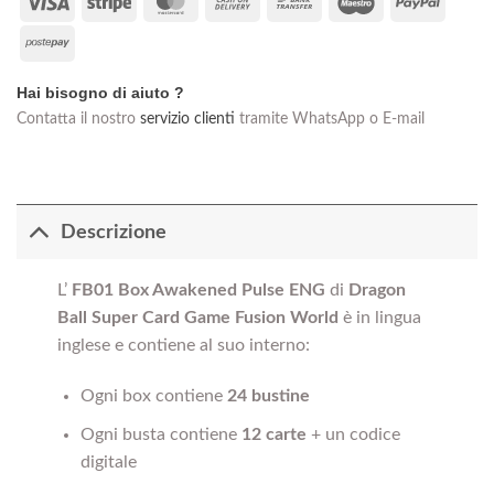
Visa
Stripe
MasterCard
Cash
Bank
Maestro
PayPal
On
Transfer
Postepay
Delivery
Hai bisogno di aiuto ?
Contatta il nostro
servizio clienti
tramite WhatsApp o E-mail
Descrizione
L’
FB01 Box Awakened Pulse ENG
di
Dragon
Ball Super Card Game Fusion World
è in lingua
inglese e contiene al suo interno:
Ogni box contiene
24 bustine
Ogni busta contiene
12 carte
+ un codice
digitale