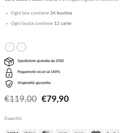
Ogni box contiene
24 bustine
Ogni busta contiene
12 carte
Spedizione gratuita da 250€
Pagamenti sicuri al 100%
Originalità garantita
Il
Il
€
119,00
€
79,90
prezzo
prezzo
originale
attuale
Esaurito
era:
è:
€119,00.
€79,90.