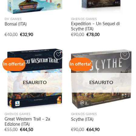
DV GAMES
GHENOS GAMES
Expedition – Un Sequel di
Bonsai (ITA)
Scythe (ITA)
Il
Il
Il
Il
€
40,00
€
32,90
€
90,00
€
78,00
prezzo
prezzo
prezzo
prezzo
originale
attuale
originale
attuale
era:
è:
era:
è:
€40,00.
€32,90.
€90,00.
€78,00.
In offerta!
In offerta!
Aggiungi
Aggiungi
alla lista
alla lista
ESAURITO
ESAURITO
dei
dei
desideri
desideri
GHENOS GAMES
GHENOS GAMES
Great Western Trail – 2a
Scythe (ITA)
Edizione (ITA)
Il
Il
Il
Il
€
55,00
€
44,50
€
90,00
€
64,90
prezzo
prezzo
prezzo
prezzo