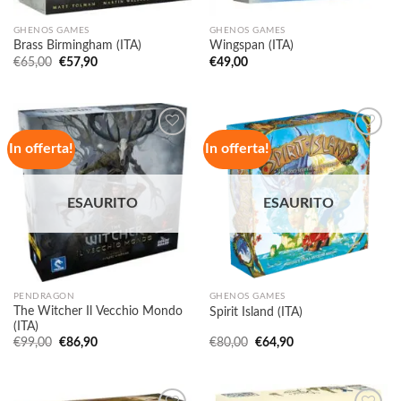
GHENOS GAMES
GHENOS GAMES
Brass Birmingham (ITA)
Wingspan (ITA)
Il
Il
€
65,00
€
57,90
€
49,00
prezzo
prezzo
originale
attuale
era:
è:
€65,00.
€57,90.
In offerta!
In offerta!
Aggiungi
Aggiungi
alla lista
alla lista
ESAURITO
ESAURITO
dei
dei
desideri
desideri
PENDRAGON
GHENOS GAMES
The Witcher Il Vecchio Mondo
Spirit Island (ITA)
(ITA)
Il
Il
Il
Il
€
99,00
€
86,90
€
80,00
€
64,90
prezzo
prezzo
prezzo
prezzo
originale
attuale
originale
attuale
era:
è:
era:
è:
€99,00.
€86,90.
€80,00.
€64,90.