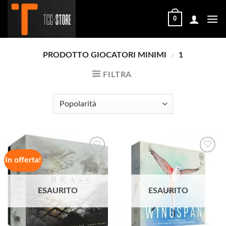
Salta
ai
0
contenuti
PRODOTTO GIOCATORI MINIMI
»
1
FILTRA
In offerta!
Aggiungi
Aggiungi
alla lista
alla lista
ESAURITO
ESAURITO
dei
dei
desideri
desideri