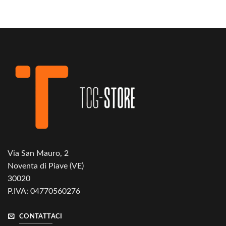
originale
attuale
originale
attuale
era:
è:
era:
è:
€55,00.
€44,50.
€90,00.
€64,90.
Via San Mauro, 2
Noventa di Piave (VE)
30020
P.IVA: 04770560276
CONTATTACI