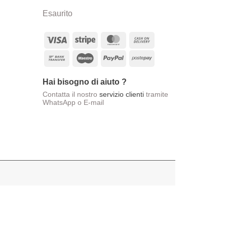
Esaurito
Visa
Stripe
MasterCard
Cash
On
Bank
Maestro
PayPal
Postepay
Delivery
Transfer
Hai bisogno di aiuto ?
Contatta il nostro
servizio clienti
tramite
WhatsApp o E-mail