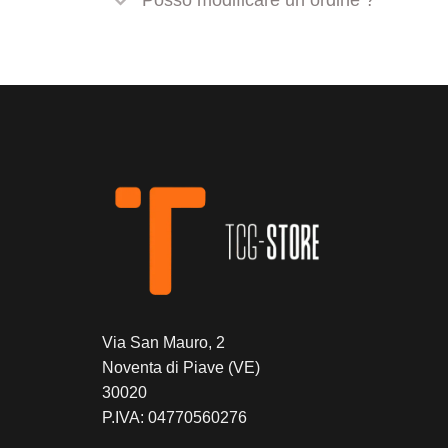
Posso modificare un ordine ?
Via San Mauro, 2
Noventa di Piave (VE)
30020
P.IVA: 04770560276