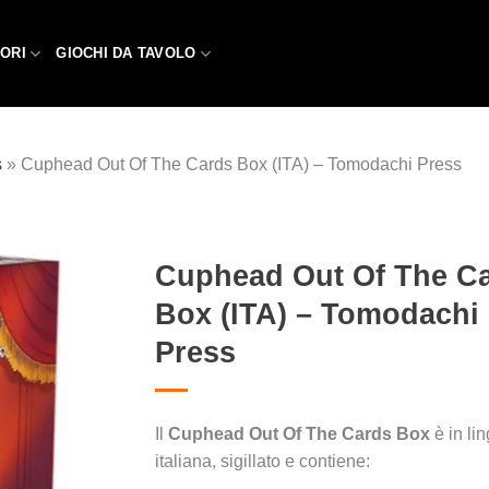
ORI
GIOCHI DA TAVOLO
s
»
Cuphead Out Of The Cards Box (ITA) – Tomodachi Press
Cuphead Out Of The C
Box (ITA) – Tomodachi
Aggiungi
alla lista
Press
dei
desideri
Il
Cuphead Out Of The Cards Box
è in li
italiana, sigillato e contiene: