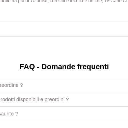
te da più di 70 artisti, con stili e tecniche uniche, 18 Carte Co
FAQ - Domande frequenti
preordine ?
odotti disponibili e preordini ?
aurito ?