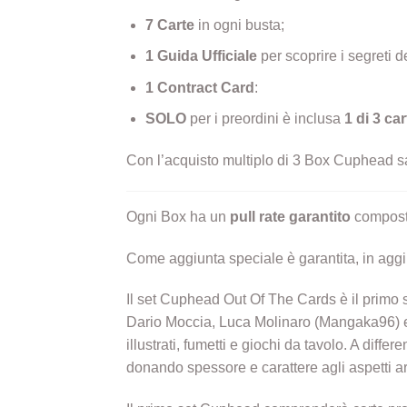
7 Carte
in ogni busta;
1 Guida Ufficiale
per scoprire i segreti d
1 Contract Card
:
SOLO
per i preordini è inclusa
1 di 3 c
Con l’acquisto multiplo di 3 Box Cuphead sar
Ogni Box ha un
pull rate garantito
composto
Come aggiunta speciale è garantita, in aggi
Il set Cuphead Out Of The Cards è il primo s
Dario Moccia, Luca Molinaro (Mangaka96) e D
illustrati, fumetti e giochi da tavolo. A diff
donando spessore e carattere agli aspetti artis