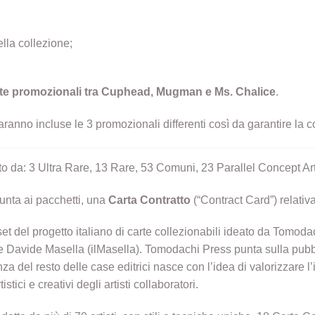
ella collezione;
arte promozionali tra Cuphead, Mugman e Ms. Chalice
.
anno incluse le 3 promozionali differenti così da garantire la 
 da: 3 Ultra Rare, 13 Rare, 53 Comuni, 23 Parallel Concept Ar
unta ai pacchetti, una
Carta Contratto
(“Contract Card”) relativa
et del progetto italiano di carte collezionabili ideato da Tomod
avide Masella (ilMasella). Tomodachi Press punta sulla pubblica
erenza del resto delle case editrici nasce con l’idea di valorizzare 
tici e creativi degli artisti collaboratori.