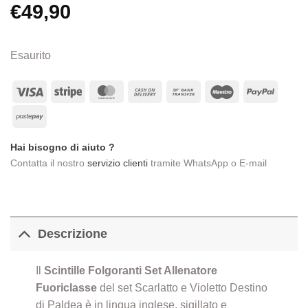
€
49,90
Esaurito
Visa
Stripe
MasterCard
Cash
Bank
Maestro
PayPa
On
Transfer
Postepay
Delivery
Hai bisogno di aiuto ?
Contatta il nostro
servizio clienti
tramite WhatsApp o E-mail
Descrizione
Il
Scintille Folgoranti
Set Allenatore
Fuoriclasse
del set Scarlatto e Violetto Destino
di Paldea è in lingua inglese, sigillato e