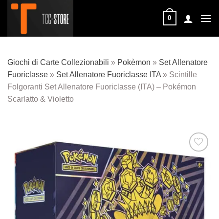
Salta
ai
0
contenuti
Giochi di Carte Collezionabili
»
Pokèmon
»
Set Allenatore
Fuoriclasse
»
Set Allenatore Fuoriclasse ITA
»
Scintille
Folgoranti Set Allenatore Fuoriclasse (ITA) – Pokémon
Scarlatto & Violetto
Aggiungi
alla lista
dei
desideri