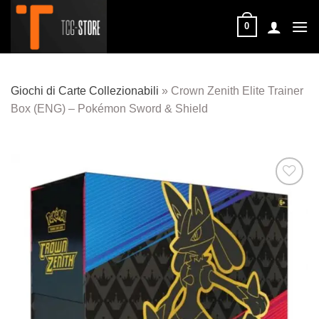
Salta
ai
0
contenuti
Giochi di Carte Collezionabili
»
Crown Zenith Elite Trainer
Box (ENG) – Pokémon Sword & Shield
Aggiungi
alla lista
dei
desideri