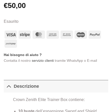
€
50,00
Esaurito
Visa
Stripe
MasterCard
Cash
Bank
Maestro
PayPa
On
Transfer
Postepay
Delivery
Hai bisogno di aiuto ?
Contatta il nostro
servizio clienti
tramite WhatsApp o E-mail
Descrizione
Crown Zenith Elite Trainer Box contiene:
10 buste
dellʼespansione
Sword and Shield