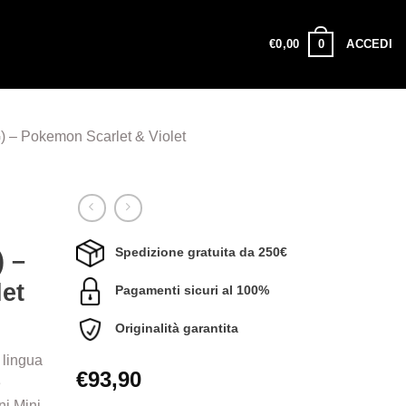
0
€
0,00
ACCEDI
G) – Pokemon Scarlet & Violet
Spedizione gratuita da 250€
) –
et
Pagamenti sicuri al 100%
Originalità garantita
 lingua
€
93,90
e
ni Mini