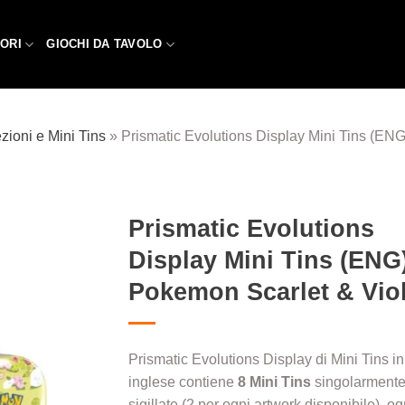
ORI
GIOCHI DA TAVOLO
zioni e Mini Tins
»
Prismatic Evolutions Display Mini Tins (EN
Prismatic Evolutions
Display Mini Tins (ENG
Aggiungi
alla lista
Pokemon Scarlet & Viol
dei
desideri
Prismatic Evolutions Display di Mini Tins in
inglese contiene
8 Mini Tins
singolarment
sigillate (2 per ogni artwork disponibile), og