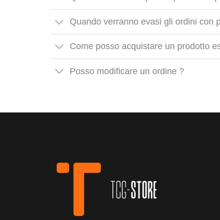
Quando verranno evasi gli ordini con pr
Come posso acquistare un prodotto es
Posso modificare un ordine ?