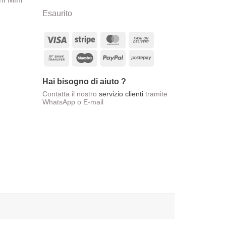
Esaurito
Visa
Stripe
MasterCard
Cash
On
Bank
Maestro
PayPal
Postepay
Delivery
Transfer
Hai bisogno di aiuto ?
Contatta il nostro
servizio clienti
tramite
WhatsApp o E-mail