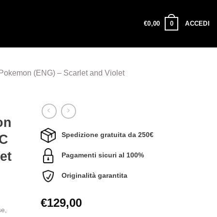
0
€
0,00
ACCEDI
okemon (ENG) – Scarlet and Violet
on
Spedizione gratuita da 250€
C
et
Pagamenti sicuri al 100%
Originalità garantita
€
129,00
se,