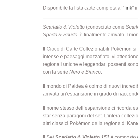
Disponibile la lista carte completa al “
link
” i
Scarlatto & Violetto
(conosciuto come
Scarl
Spada & Scudo
, è finalmente arrivato il 
Il Gioco di Carte Collezionabili Pokémon si 
intense e paesaggi mozzafiato, vi attendono
regionali uniche e leggendari possenti sono t
con la serie
Nero e Bianco
.
Il mondo di Paldea è colmo di nuovi incredibi
arrivata un’espansione in grado di riaccend
Il nome stesso dell’espansione ci ricorda e
star senza paragoni del set. L’intera collez
altri classici Pokémon della regione di Kant
Il Set
Scarlatto & Violetto 151
è composto da