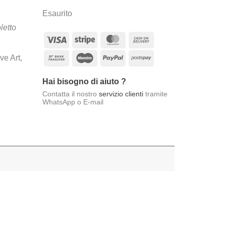
Esaurito
letto
Visa
Stripe
MasterCard
Cash
On
Bank
Maestro
PayPal
Postepay
ve Art,
Delivery
Transfer
Hai bisogno di aiuto ?
Contatta il nostro
servizio clienti
tramite
WhatsApp o E-mail