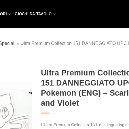
ORI
GIOCHI DA TAVOLO
Speciali
»
Ultra Premium Collection 151 DANNEGGIATO UPC P
Ultra Premium Collecti
151 DANNEGGIATO UP
Aggiungi
alla lista
Pokemon (ENG) – Scarl
dei
desideri
and Violet
151
L’Ultra Premium Collection
è in lingua ingle