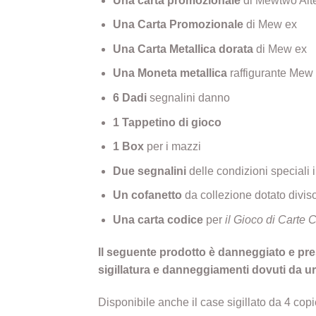
Una carta promozionale
di Mewtwo Alte
Una Carta Promozionale
di Mew ex
Una Carta Metallica dorata
di Mew ex
Una Moneta metallica
raffigurante Mew
6 Dadi
segnalini danno
1 Tappetino di gioco
1 Box
per i mazzi
Due segnalini
delle condizioni speciali 
Un cofanetto
da collezione dotato diviso
Una carta codice
per
il Gioco di Carte 
Il seguente prodotto è danneggiato e pres
sigillatura e danneggiamenti dovuti d
Disponibile anche il case sigillato da 4 copi