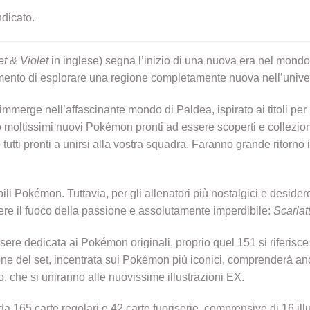
ndicato.
et & Violet
in inglese) segna l’inizio di una nuova era nel mondo
momento di esplorare una regione completamente nuova nell’uni
immerge nell’affascinante mondo di Paldea, ispirato ai titoli per
 moltissimi nuovi Pokémon pronti ad essere scoperti e collezion
utti pronti a unirsi alla vostra squadra. Faranno grande ritorno 
li Pokémon. Tuttavia, per gli allenatori più nostalgici e desideros
ere il fuoco della passione e assolutamente imperdibile:
Scarlat
ssere dedicata ai Pokémon originali, proprio quel 151 si riferi
ione del set, incentrata sui Pokémon più iconici, comprenderà an
o, che si uniranno alle nuovissime illustrazioni EX.
 165 carte regolari e 42 carte fuoriserie, comprensive di 16 illust