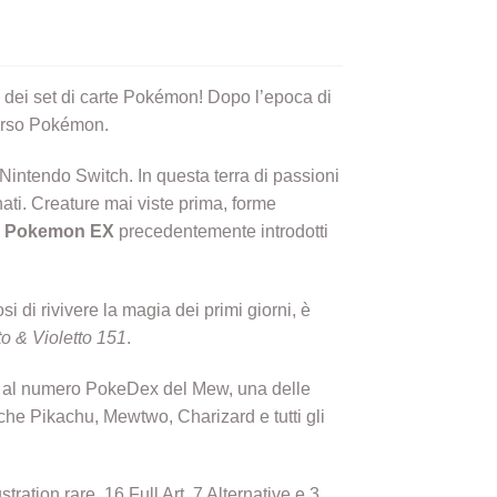
 dei set di carte Pokémon! Dopo l’epoca di
verso Pokémon.
 Nintendo Switch. In questa terra di passioni
ati. Creature mai viste prima, forme
i
Pokemon EX
precedentemente introdotti
i di rivivere la magia dei primi giorni, è
to & Violetto 151
.
sce al numero PokeDex del Mew, una delle
che Pikachu, Mewtwo, Charizard e tutti gli
ration rare, 16 Full Art, 7 Alternative e 3