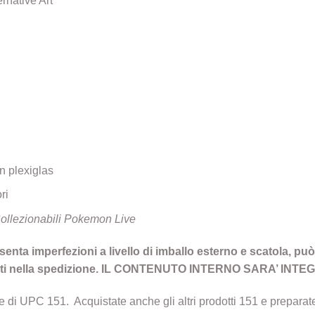
rnative Art
in plexiglas
ri
Collezionabili Pokemon Live
enta imperfezioni a livello di imballo esterno e scatola, può
a urti nella spedizione. IL CONTENUTO INTERNO SARA’ IN
e di UPC 151. Acquistate anche gli altri prodotti 151 e preparate