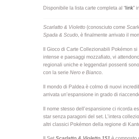
Disponibile la lista carte completa al “
link
” i
Scarlatto & Violetto
(conosciuto come
Scarl
Spada & Scudo
, è finalmente arrivato il 
Il Gioco di Carte Collezionabili Pokémon si 
intense e paesaggi mozzafiato, vi attendono
regionali uniche e leggendari possenti sono t
con la serie
Nero e Bianco
.
Il mondo di Paldea è colmo di nuovi incredibi
arrivata un’espansione in grado di riaccend
Il nome stesso dell’espansione ci ricorda e
star senza paragoni del set. L’intera collez
altri classici Pokémon della regione di Kant
Il Set
Scarlatto & Violetto 151
è composto da