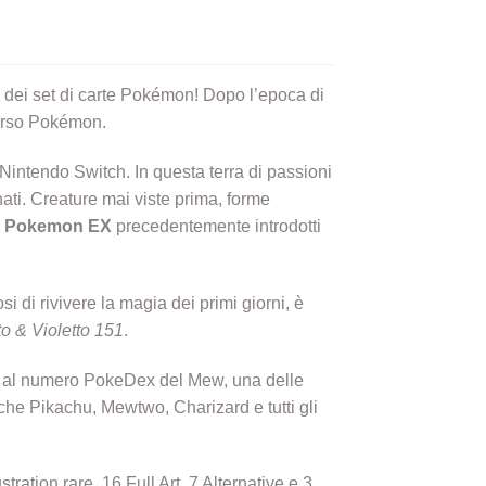
 dei set di carte Pokémon! Dopo l’epoca di
verso Pokémon.
 Nintendo Switch. In questa terra di passioni
ati. Creature mai viste prima, forme
i
Pokemon EX
precedentemente introdotti
i di rivivere la magia dei primi giorni, è
to & Violetto 151
.
sce al numero PokeDex del Mew, una delle
che Pikachu, Mewtwo, Charizard e tutti gli
ration rare, 16 Full Art, 7 Alternative e 3