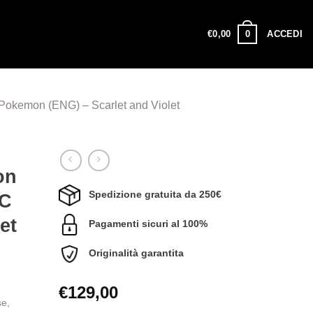
0
€
0,00
ACCEDI
okemon (ENG) – Scarlet and Violet
on
Spedizione gratuita da 250€
C
et
Pagamenti sicuri al 100%
Originalità garantita
€
129,00
se,