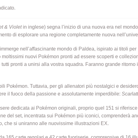
ndicato.
et & Violet
in inglese) segna l’inizio di una nuova era nel mondo
momento di esplorare una regione completamente nuova nell’uni
immerge nell’affascinante mondo di Paldea, ispirato ai titoli per
 moltissimi nuovi Pokémon pronti ad essere scoperti e collezion
utti pronti a unirsi alla vostra squadra. Faranno grande ritorno 
li Pokémon. Tuttavia, per gli allenatori più nostalgici e desideros
ere il fuoco della passione e assolutamente imperdibile:
Scarlat
ssere dedicata ai Pokémon originali, proprio quel 151 si riferi
ione del set, incentrata sui Pokémon più iconici, comprenderà an
o, che si uniranno alle nuovissime illustrazioni EX.
 165 carte regolari e 42 carte fuoriserie, comprensive di 16 illust