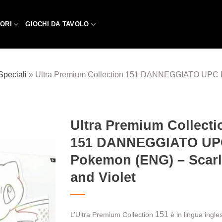
ORI
GIOCHI DA TAVOLO
Speciali
»
Ultra Premium Collection 151 DANNEGGIATO UPC P
Ultra Premium Collecti
151 DANNEGGIATO UP
Aggiungi
alla lista
Pokemon (ENG) – Scarl
dei
desideri
and Violet
151
L’Ultra Premium Collection
è in lingua ingle