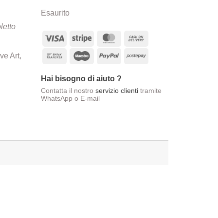
Esaurito
letto
Visa
Stripe
MasterCard
Cash
On
Bank
Maestro
PayPal
Postepay
ve Art,
Delivery
Transfer
Hai bisogno di aiuto ?
Contatta il nostro
servizio clienti
tramite
WhatsApp o E-mail