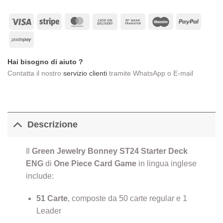
Visa
Stripe
MasterCard
Cash
Bank
Maestro
PayPa
On
Transfer
Postepay
Delivery
Hai bisogno di aiuto ?
Contatta il nostro
servizio clienti
tramite WhatsApp o E-mail
Descrizione
Il
Green Jewelry Bonney
ST24 Starter Deck
ENG
di
One Piece Card Game
in lingua inglese
include:
51 Carte
, composte da 50 carte regular e 1
Leader