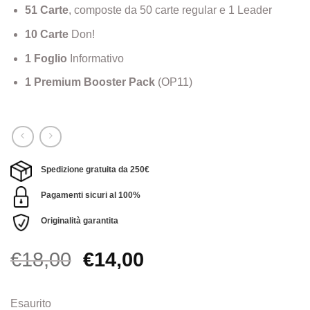
51 Carte
, composte da 50 carte regular e 1 Leader
10 Carte
Don!
1 Foglio
Informativo
1 Premium Booster Pack
(OP11)
Spedizione gratuita da 250€
Pagamenti sicuri al 100%
Originalità garantita
Il
Il
€
18,00
€
14,00
prezzo
prezzo
originale
attuale
Esaurito