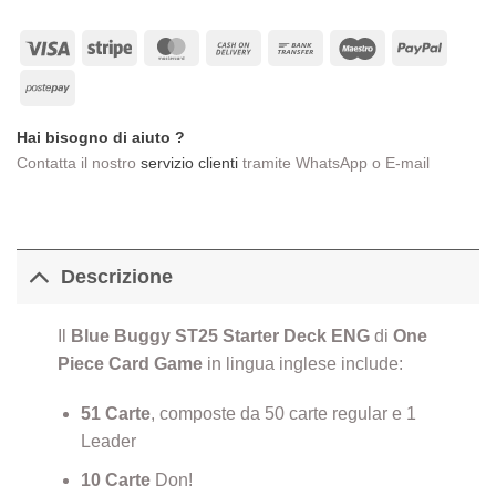
era:
è:
€18,00.
€14,00.
Visa
Stripe
MasterCard
Cash
Bank
Maestro
PayPa
On
Transfer
Postepay
Delivery
Hai bisogno di aiuto ?
Contatta il nostro
servizio clienti
tramite WhatsApp o E-mail
Descrizione
Il
Blue Buggy ST25 Starter Deck ENG
di
One
Piece Card Game
in lingua inglese include:
51 Carte
, composte da 50 carte regular e 1
Leader
10 Carte
Don!