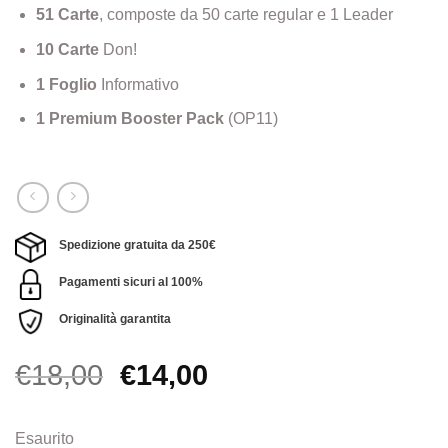
51 Carte
, composte da 50 carte regular e 1 Leader
10 Carte
Don!
1 Foglio
Informativo
1 Premium Booster Pack
(OP11)
Spedizione gratuita da 250€
Pagamenti sicuri al 100%
Originalità garantita
Il
Il
€
18,00
€
14,00
prezzo
prezzo
originale
attuale
Esaurito