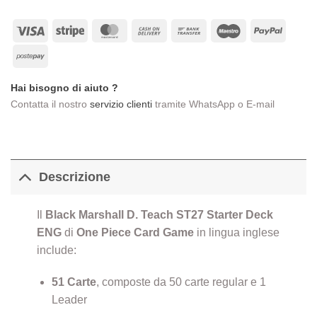
era:
è:
€18,00.
€14,00.
Visa
Stripe
MasterCard
Cash
Bank
Maestro
PayPa
On
Transfer
Postepay
Delivery
Hai bisogno di aiuto ?
Contatta il nostro
servizio clienti
tramite WhatsApp o E-mail
Descrizione
Il
Black Marshall D. Teach ST27 Starter Deck
ENG
di
One Piece Card Game
in lingua inglese
include:
51 Carte
, composte da 50 carte regular e 1
Leader