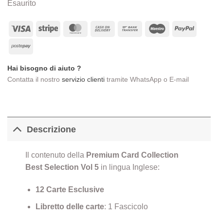
Esaurito
era:
è:
€43,00.
€34,90.
Visa
Stripe
MasterCard
Cash
Bank
Maestro
PayPa
On
Transfer
Postepay
Delivery
Hai bisogno di aiuto ?
Contatta il nostro
servizio clienti
tramite WhatsApp o E-mail
Descrizione
Il contenuto della
Premium Card Collection
Best Selection Vol 5
in lingua Inglese:
12 Carte Esclusive
Libretto delle carte
: 1 Fascicolo