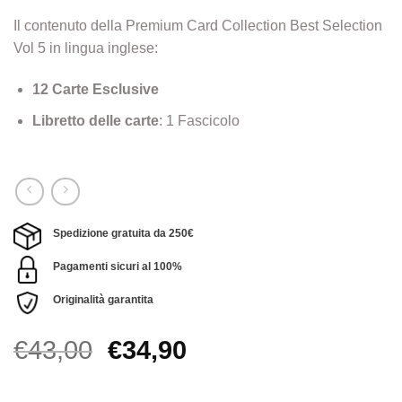
Il contenuto della Premium Card Collection Best Selection
Vol 5 in lingua inglese:
12 Carte Esclusive
Libretto delle carte
: 1 Fascicolo
Spedizione gratuita da 250€
Pagamenti sicuri al 100%
Originalità garantita
Il
Il
€
43,00
€
34,90
prezzo
prezzo
originale
attuale