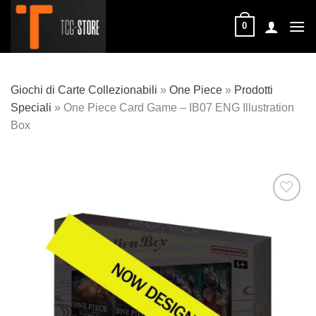
Salta
ai
0
contenuti
Giochi di Carte Collezionabili
»
One Piece
»
Prodotti
Speciali
»
One Piece Card Game – IB07 ENG Illustration
Box
Aggiungi
alla lista
dei
desideri