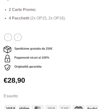
2 Carte Promo
;
4 Pacchetti
(2x OP15, 2x OP16).
Spedizione gratuita da 250€
Pagamenti sicuri al 100%
Originalità garantita
€
28,90
Esaurito
Visa
Stripe
MasterCard
Cash
Bank
Maestro
PayPa