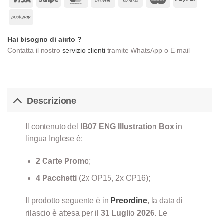
On
Transfer
Postepay
Delivery
Hai bisogno di aiuto ?
Contatta il nostro
servizio clienti
tramite WhatsApp o E-mail
Descrizione
Il contenuto del
IB07 ENG Illustration Box
in
lingua Inglese è:
2 Carte Promo
;
4 Pacchetti
(2x OP15, 2x OP16);
Il prodotto seguente è in
Preordine
, la data di
rilascio è attesa per il
31 Luglio
2026
. Le