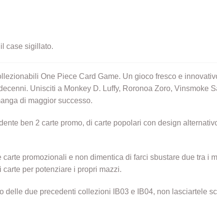
l case sigillato.
llezionabili One Piece Card Game. Un gioco fresco e innovativo 
i decenni. Unisciti a Monkey D. Luffy, Roronoa Zoro, Vinsmoke Sa
l manga di maggior successo.
te ben 2 carte promo, di carte popolari con design alternativo
carte promozionali e non dimentica di farci sbustare due tra i m
 carte per potenziare i propri mazzi.
o delle due precedenti collezioni IB03 e IB04, non lasciartele s