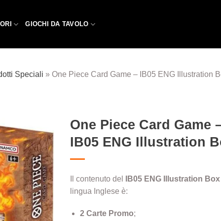
ORI
GIOCHI DA TAVOLO
otti Speciali
»
One Piece Card Game – IB05 ENG Illustration 
One Piece Card Game 
IB05 ENG Illustration 
Aggiungi
alla lista
dei
desideri
Il contenuto del
IB05 ENG Illustration Box
lingua Inglese è:
2 Carte Promo
;