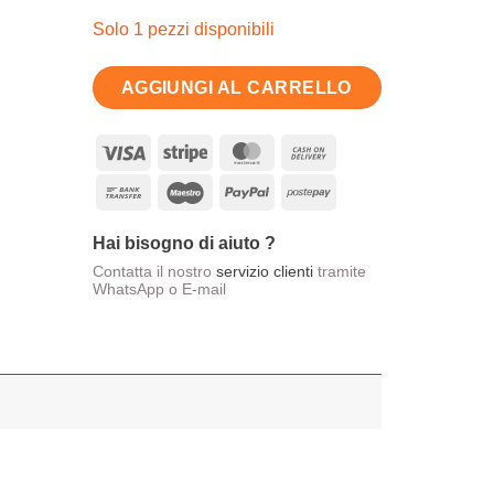
Solo 1 pezzi disponibili
AGGIUNGI AL CARRELLO
Visa
Stripe
MasterCard
Cash
On
Bank
Maestro
PayPal
Postepay
Delivery
Transfer
Hai bisogno di aiuto ?
Contatta il nostro
servizio clienti
tramite
WhatsApp o E-mail