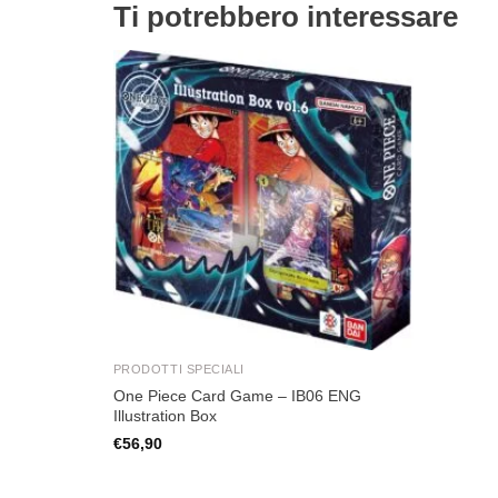
Ti potrebbero interessare
Aggiungi
alla lista
dei
desideri
PRODOTTI SPECIALI
One Piece Card Game – IB06 ENG
Illustration Box
€
56,90