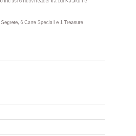
nclusi 6 nuovi leader tra cui Katakuri e
Segrete, 6 Carte Speciali e 1 Treasure