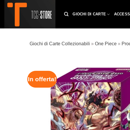
Salta
ai
GIOCHI DI CARTE
ACCESS
contenuti
Giochi di Carte Collezionabili
»
One Piece
»
Prod
In offerta!