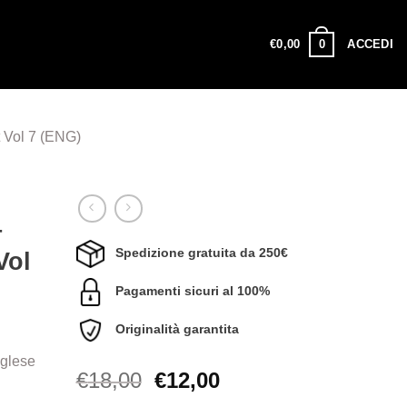
0
€
0,00
ACCEDI
 Vol 7 (ENG)
–
Spedizione gratuita da 250€
Vol
Pagamenti sicuri al 100%
Originalità garantita
nglese
Il
Il
€
18,00
€
12,00
prezzo
prezzo