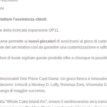
 esclusivo
Box
attare l’assistenza clienti.
e della ricercata espansione OP11.
Game permette ai
nuovi giocatori
di avvicinarsi al gioco di car
ste del set relativo così da garantire una customizzazione e raffo
box di buste sigillato questo prodotto offre a chiunque la possibi
llezionabili One Piece Card Game. Un gioco fresco e innovativo 
i decenni. Unisciti a Monkey D. Luffy, Roronoa Zoro, Vinsmoke Sa
l manga di maggior successo.
la “Whole Cake Island Arc”, ovvero il ventinovesimo arco narrat