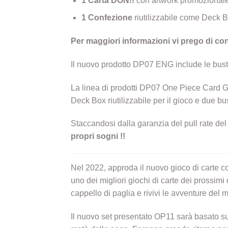
1 Carta DON!!
con artwork promozionale
1 Confezione
riutilizzabile come Deck 
Per maggiori informazioni vi prego di cont
Il nuovo prodotto DP07 ENG include le bust
La linea di prodotti DP07 One Piece Card 
Deck Box riutilizzabile per il gioco e due bu
Staccandosi dalla garanzia del pull rate del 
propri sogni !!
Nel 2022, approda il nuovo gioco di carte co
uno dei migliori giochi di carte dei prossim
cappello di paglia e rivivi le avventure de
Il nuovo set presentato OP11 sarà basato sul