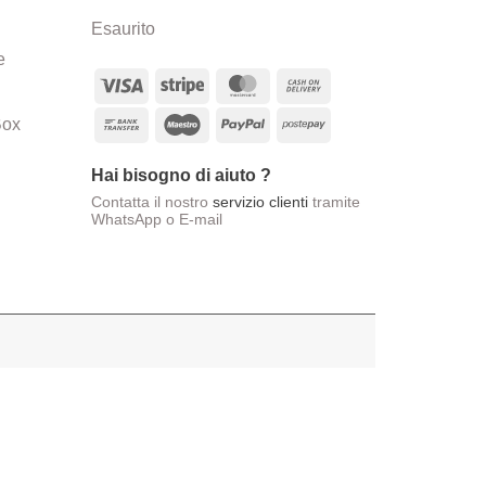
originale
attuale
Esaurito
era:
è:
e
€18,00.
€12,00.
Visa
Stripe
MasterCard
Cash
On
Bank
Maestro
PayPal
Postepay
Box
Delivery
Transfer
Hai bisogno di aiuto ?
Contatta il nostro
servizio clienti
tramite
WhatsApp o E-mail