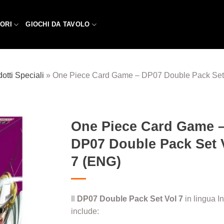
ORI
GIOCHI DA TAVOLO
otti Speciali
»
One Piece Card Game – DP07 Double Pack Set
One Piece Card Game 
DP07 Double Pack Set 
Aggiungi
alla lista
7 (ENG)
dei
desideri
Il
DP07 Double Pack Set Vol 7
in lingua I
include: