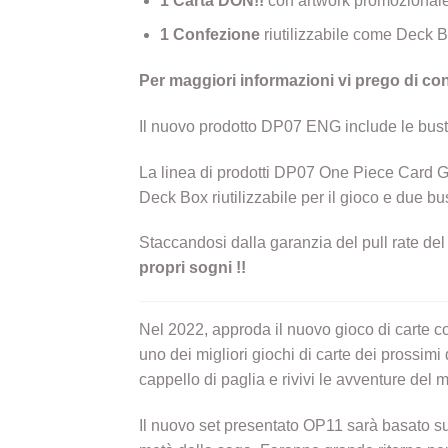
1 Carta DON!!
con artwork promozionale
1 Confezione
riutilizzabile come Deck 
Per maggiori informazioni vi prego di cont
Il nuovo prodotto DP07 ENG include le bust
La linea di prodotti DP07 One Piece Card 
Deck Box riutilizzabile per il gioco e due bu
Staccandosi dalla garanzia del pull rate del 
propri sogni !!
Nel 2022, approda il nuovo gioco di carte co
uno dei migliori giochi di carte dei prossim
cappello di paglia e rivivi le avventure de
Il nuovo set presentato OP11 sarà basato sul