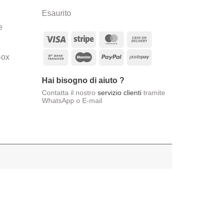
originale
attuale
Esaurito
era:
è:
e
€18,00.
€12,00.
Visa
Stripe
MasterCard
Cash
On
Bank
Maestro
PayPal
Postepay
Box
Delivery
Transfer
Hai bisogno di aiuto ?
Contatta il nostro
servizio clienti
tramite
WhatsApp o E-mail