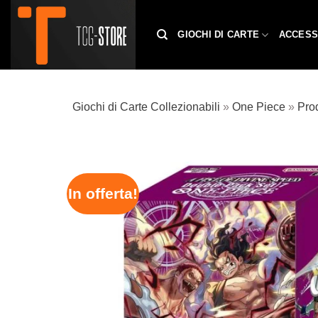
Salta
ai
GIOCHI DI CARTE
ACCESS
contenuti
Giochi di Carte Collezionabili
»
One Piece
»
Prod
In offerta!