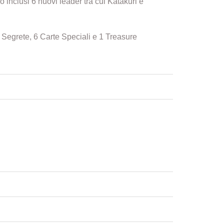
nclusi 6 nuovi leader tra cui Katakuri e
Segrete, 6 Carte Speciali e 1 Treasure