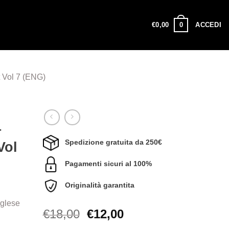
0
€
0,00
ACCEDI
 Vol 7 (ENG)
–
Spedizione gratuita da 250€
Vol
Pagamenti sicuri al 100%
Originalità garantita
nglese
Il
Il
€
18,00
€
12,00
prezzo
prezzo