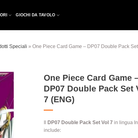
ORI
GIOCHI DA TAVOLO
otti Speciali
»
One Piece Card Game – DP07 Double Pack Set
One Piece Card Game 
DP07 Double Pack Set 
Aggiungi
alla lista
7 (ENG)
dei
desideri
Il
DP07 Double Pack Set Vol 7
in lingua I
include: