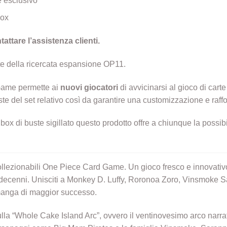
 esclusivo
Box
attare l’assistenza clienti.
e della ricercata espansione OP11.
Game permette ai
nuovi giocatori
di avvicinarsi al gioco di car
ste del set relativo così da garantire una customizzazione e raffo
box di buste sigillato questo prodotto offre a chiunque la possibi
llezionabili One Piece Card Game. Un gioco fresco e innovativo 
i decenni. Unisciti a Monkey D. Luffy, Roronoa Zoro, Vinsmoke Sa
l manga di maggior successo.
la “Whole Cake Island Arc”, ovvero il ventinovesimo arco narrat