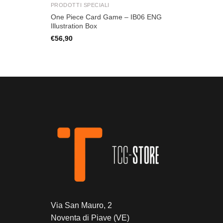
PRODOTTI SPECIALI
One Piece Card Game – IB06 ENG
Illustration Box
€
56,90
Via San Mauro, 2
Noventa di Piave (VE)