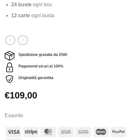
24 buste
ogni box
12 carte
ogni busta
Spedizione gratuita da 250€
Pagamenti sicuri al 100%
Originalità garantita
€
109,00
Esaurito
Visa
Stripe
MasterCard
Cash
Bank
Maestro
PayPa
On
Transfer