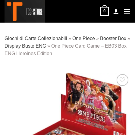
Salta
ai
0
contenuti
Giochi di Carte Collezionabili
»
One Piece
»
Booster Box
»
Display Buste ENG
»
One Piece Card Game – EB03 Box
ENG Heroines Edition
Aggiungi
alla lista
dei
desideri