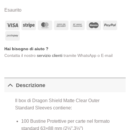
Esaurito
Visa
Stripe
MasterCard
Cash
Bank
Maestro
PayPa
On
Transfer
Postepay
Delivery
Hai bisogno di aiuto ?
Contatta il nostro
servizio clienti
tramite WhatsApp o E-mail
Descrizione
Il box di Dragon Shield Matte Clear Outer
Standard Sleeves contiene:
100 Bustine Protettive per carte nel formato
standard 63×88 mm (2½”,3½”)