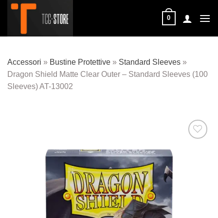
Salta
ai
0
contenuti
Accessori
»
Bustine Protettive
»
Standard Sleeves
»
Dragon Shield Matte Clear Outer – Standard Sleeves (100
Sleeves) AT-13002
Aggiungi
alla lista
dei
desideri