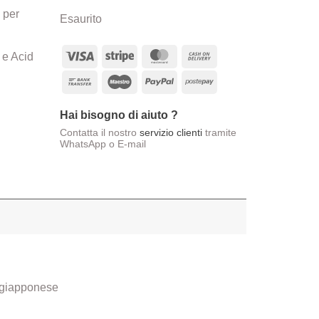
originale
attuale
 per
Esaurito
era:
è:
€23,00.
€21,50.
Visa
Stripe
MasterCard
Cash
 e Acid
On
Bank
Maestro
PayPal
Postepay
Delivery
Transfer
Hai bisogno di aiuto ?
Contatta il nostro
servizio clienti
tramite
WhatsApp o E-mail
e giapponese