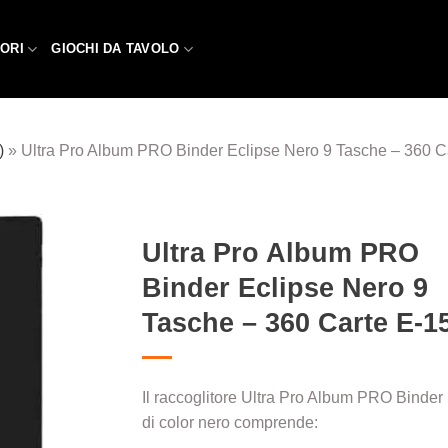
ORI
GIOCHI DA TAVOLO
)
»
Ultra Pro Album PRO Binder Eclipse Nero 9 Tasche – 360 C
Ultra Pro Album PRO
Binder Eclipse Nero 9
Aggiungi
alla lista
Tasche – 360 Carte E-1
dei
desideri
Il raccoglitore Ultra Pro Album PRO Binder
di color nero comprende: