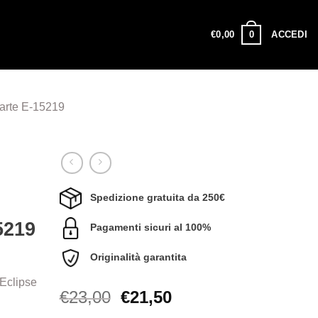
0
€
0,00
ACCEDI
arte E-15219
Spedizione gratuita da 250€
5219
Pagamenti sicuri al 100%
Originalità garantita
 Eclipse
Il
Il
€
23,00
€
21,50
prezzo
prezzo