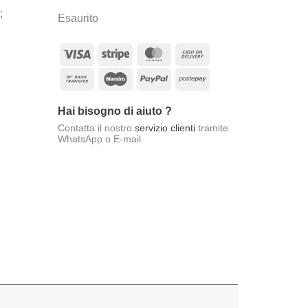
;
Esaurito
Visa
Stripe
MasterCard
Cash
On
Bank
Maestro
PayPal
Postepay
Delivery
Transfer
Hai bisogno di aiuto ?
Contatta il nostro
servizio clienti
tramite
WhatsApp o E-mail