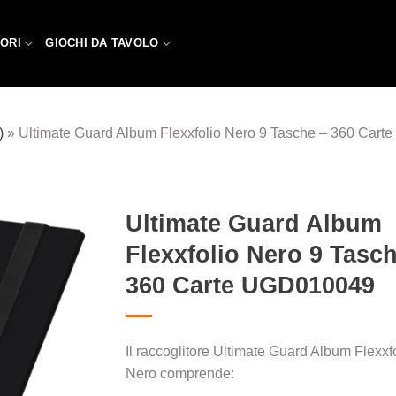
ORI
GIOCHI DA TAVOLO
)
»
Ultimate Guard Album Flexxfolio Nero 9 Tasche – 360 Car
Ultimate Guard Album
Flexxfolio Nero 9 Tasch
Aggiungi
alla lista
360 Carte UGD010049
dei
desideri
Il raccoglitore Ultimate Guard Album Flexxf
Nero comprende: