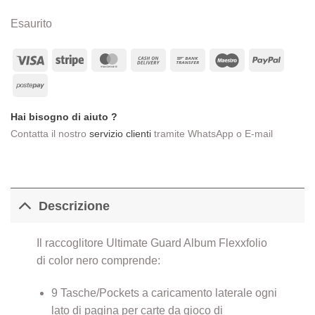
Esaurito
Visa
Stripe
MasterCard
Cash
Bank
Maestro
PayPa
On
Transfer
Postepay
Delivery
Hai bisogno di aiuto ?
Contatta il nostro
servizio clienti
tramite WhatsApp o E-mail
Descrizione
Il raccoglitore Ultimate Guard Album Flexxfolio
di color nero comprende:
9 Tasche/Pockets a caricamento laterale ogni
lato di pagina per carte da gioco di